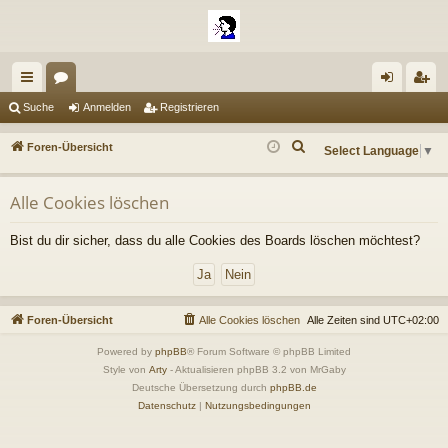
ch
or
n
eg
Suche
Anmelden
Registrieren
ne
en
m
ist
S
Foren-Übersicht
Select Language
▼
llz
el
rie
u
c
ug
de
re
Alle Cookies löschen
h
riff
n
n
e
Bist du dir sicher, dass du alle Cookies des Boards löschen möchtest?
Foren-Übersicht
Alle Cookies löschen
Alle Zeiten sind
UTC+02:00
Powered by
phpBB
® Forum Software © phpBB Limited
Style von
Arty
- Aktualisieren phpBB 3.2 von MrGaby
Deutsche Übersetzung durch
phpBB.de
Datenschutz
|
Nutzungsbedingungen