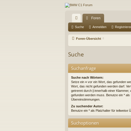
Foren
ch
Suche
Anmelden
Registriere
ne
Foren-Übersicht
llz
Suche
ug
riff
Suchanfrage
Suche nach Wörtern:
Setze ein
+
vor ein Wort, das gefunden w
Wort, das nicht gefunden werden darf. V
getrennt durch
|
innerhalb einer Klammer, 
gefunden werden muss. Benutze ein * als Pl
Übereinstimmungen.
Zu suchender Autor:
Benutze ein * als Platzhalter für teilweis
Suchoptionen