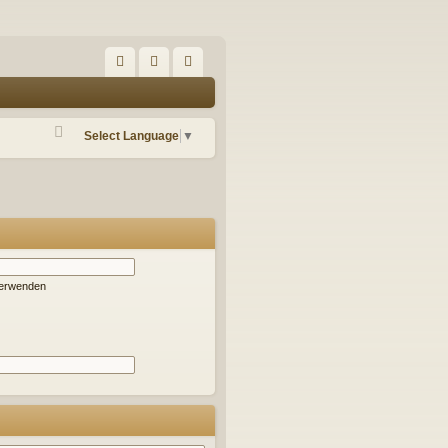
S
FA
n
eg
Q
m
ist
Select Language
▼
el
rie
de
re
n
n
verwenden