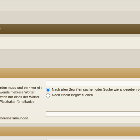
n
erden muss und ein
-
vor ein
Nach allen Begriffen suchen oder Suche wie angegeben 
erwende mehrere Wörter
Nach einem Begriff suchen
wenn nur eines der Wörter
atzhalter für teilweise
e Übereinstimmungen.