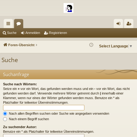
ch
or
n
eg
Suche
Anmelden
Registrieren
ne
en
m
ist
Foren-Übersicht
Select Language
▼
llz
el
rie
Suche
ug
de
re
riff
n
n
Suchanfrage
Suche nach Wörtern:
Setze ein
+
vor ein Wort, das gefunden werden muss und ein
-
vor ein Wort, das nicht
gefunden werden darf. Verwende mehrere Wörter getrennt durch
|
innerhalb einer
Klammer, wenn nur eines der Wörter gefunden werden muss. Benutze ein * als
Platzhalter für teilweise Übereinstimmungen.
Nach allen Begriffen suchen oder Suche wie angegeben verwenden
Nach einem Begriff suchen
Zu suchender Autor:
Benutze ein * als Platzhalter für teilweise Übereinstimmungen.