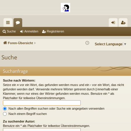
ch
or
n
eg
Suche
Anmelden
Registrieren
ne
en
m
ist
Foren-Übersicht
Select Language
▼
llz
el
rie
Suche
ug
de
re
riff
n
n
Suchanfrage
Suche nach Wörtern:
Setze ein
+
vor ein Wort, das gefunden werden muss und ein
-
vor ein Wort, das nicht
gefunden werden darf. Verwende mehrere Wörter getrennt durch
|
innerhalb einer
Klammer, wenn nur eines der Wörter gefunden werden muss. Benutze ein * als
Platzhalter für teilweise Übereinstimmungen.
Nach allen Begriffen suchen oder Suche wie angegeben verwenden
Nach einem Begriff suchen
Zu suchender Autor:
Benutze ein * als Platzhalter für teilweise Übereinstimmungen.