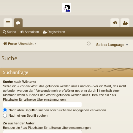
ch
or
n
eg
Suche
Anmelden
Registrieren
ne
en
m
ist
Foren-Übersicht
Select Language
▼
llz
el
rie
Suche
ug
de
re
riff
n
n
Suchanfrage
Suche nach Wörtern:
Setze ein
+
vor ein Wort, das gefunden werden muss und ein
-
vor ein Wort, das nicht
gefunden werden darf. Verwende mehrere Wörter getrennt durch
|
innerhalb einer
Klammer, wenn nur eines der Wörter gefunden werden muss. Benutze ein * als
Platzhalter für teilweise Übereinstimmungen.
Nach allen Begriffen suchen oder Suche wie angegeben verwenden
Nach einem Begriff suchen
Zu suchender Autor:
Benutze ein * als Platzhalter für teilweise Übereinstimmungen.