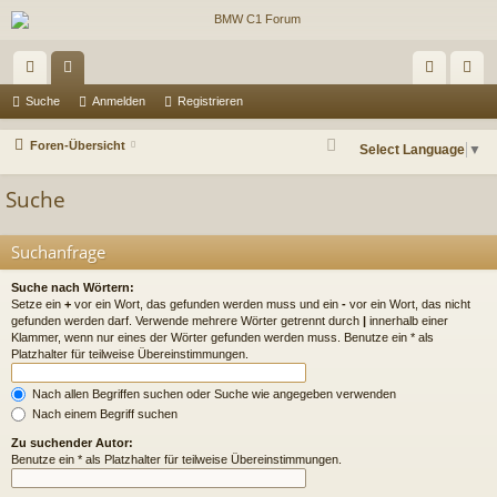
ch
or
n
eg
Suche
Anmelden
Registrieren
ne
en
m
ist
Foren-Übersicht
Select Language
▼
llz
el
rie
Suche
ug
de
re
riff
n
n
Suchanfrage
Suche nach Wörtern:
Setze ein
+
vor ein Wort, das gefunden werden muss und ein
-
vor ein Wort, das nicht
gefunden werden darf. Verwende mehrere Wörter getrennt durch
|
innerhalb einer
Klammer, wenn nur eines der Wörter gefunden werden muss. Benutze ein * als
Platzhalter für teilweise Übereinstimmungen.
Nach allen Begriffen suchen oder Suche wie angegeben verwenden
Nach einem Begriff suchen
Zu suchender Autor:
Benutze ein * als Platzhalter für teilweise Übereinstimmungen.