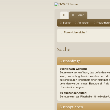
Foren
ch
Suche
Anmelden
Registriere
ne
Foren-Übersicht
llz
ug
Suche
riff
Suchanfrage
Suche nach Wörtern:
Setze ein
+
vor ein Wort, das gefunden w
Wort, das nicht gefunden werden darf. V
getrennt durch
|
innerhalb einer Klammer, 
gefunden werden muss. Benutze ein * als Pl
Übereinstimmungen.
Zu suchender Autor:
Benutze ein * als Platzhalter für teilweis
Suchoptionen