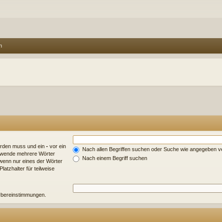
n
erden muss und ein
-
vor ein
Nach allen Begriffen suchen oder Suche wie angegeben 
erwende mehrere Wörter
Nach einem Begriff suchen
wenn nur eines der Wörter
atzhalter für teilweise
e Übereinstimmungen.