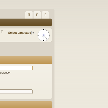
S
FA
n
eg
Q
m
ist
Select Language
▼
el
rie
de
re
n
n
verwenden