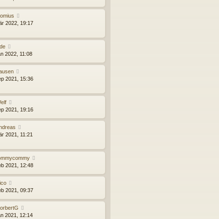
omius
är 2022, 19:17
de
an 2022, 11:08
ausen
ep 2021, 15:36
elf
ep 2021, 19:16
ndreas
är 2021, 11:21
ommycommy
eb 2021, 12:48
ico
eb 2021, 09:37
orbertG
an 2021, 12:14