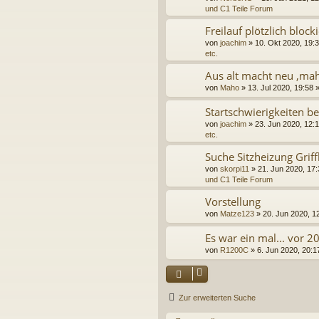
und C1 Teile Forum
Freilauf plötzlich blocki
von
joachim
» 10. Okt 2020, 19:3
etc.
Aus alt macht neu ,ma
von
Maho
» 13. Jul 2020, 19:58 
Startschwierigkeiten b
von
joachim
» 23. Jun 2020, 12:1
etc.
Suche Sitzheizung Grif
von
skorpi11
» 21. Jun 2020, 17:
und C1 Teile Forum
Vorstellung
von
Matze123
» 20. Jun 2020, 12
Es war ein mal... vor 2
von
R1200C
» 6. Jun 2020, 20:1
Zur erweiterten Suche