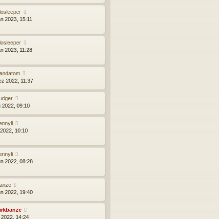
losleeper
an 2023, 15:11
losleeper
an 2023, 11:28
andatom
ez 2022, 11:37
udger
g 2022, 09:10
ennyli
 2022, 10:10
ennyli
un 2022, 08:28
ranze
un 2022, 19:40
irkbanze
r 2022, 14:24