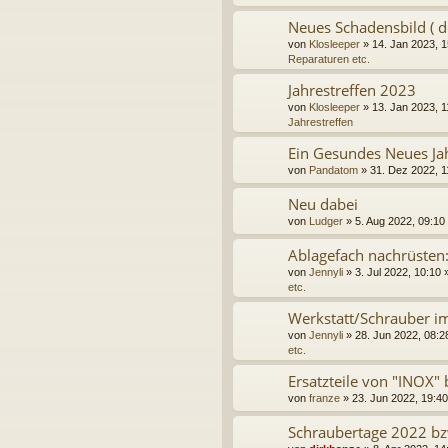
Neues Schadensbild ( d
von
Klosleeper
» 14. Jan 2023, 1
Reparaturen etc.
Jahrestreffen 2023
von
Klosleeper
» 13. Jan 2023, 1
Jahrestreffen
Ein Gesundes Neues Ja
von
Pandatom
» 31. Dez 2022, 1
Neu dabei
von
Ludger
» 5. Aug 2022, 09:10 
Ablagefach nachrüsten
von
Jennyli
» 3. Jul 2022, 10:10 
etc.
Werkstatt/Schrauber im
von
Jennyli
» 28. Jun 2022, 08:2
etc.
Ersatzteile von "INOX" 
von
franze
» 23. Jun 2022, 19:40
Schraubertage 2022 bzw