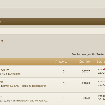
n
en
rweiterte Suche
Die Suche ergab 161 Treffer
Antworten
Zugriffe
Letzte
 Forum
von
d
0
56757
22. O
6:45 » in
Aktuelles
en
von
J
0
29929
30. J
 in
BMW C1 FAQ - Tipps zu Reparaturen
r
von
B
0
56628
30. J
23, 11:59 » in
Privates An- und Verkauf C1