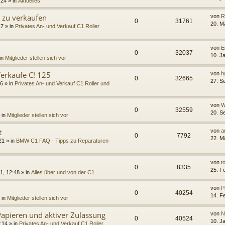
:24 » in
Aktuelles
 zu verkaufen
von
R
0
31761
20. M
7 » in
Privates An- und Verkauf C1 Roller
von
E
0
32037
10. J
in
Mitglieder stellen sich vor
 Verkaufe C! 125
von
h
0
32665
27. S
6 » in
Privates An- und Verkauf C1 Roller und
von
W
0
32559
20. S
 in
Mitglieder stellen sich vor
t
von
a
0
7792
22. M
21 » in
BMW C1 FAQ - Tipps zu Reparaturen
von
t
0
8335
25. F
1, 12:48 » in
Alles über und von der C1
von
P
0
40254
14. F
 in
Mitglieder stellen sich vor
apieren und aktiver Zulassung
von
N
0
40524
10. J
:14 » in
Privates An- und Verkauf C1 Roller