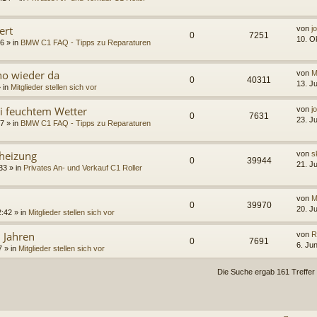
ert
von
j
0
7251
10. O
6 » in
BMW C1 FAQ - Tipps zu Reparaturen
ho wieder da
von
M
0
40311
13. J
» in
Mitglieder stellen sich vor
ei feuchtem Wetter
von
j
0
7631
23. J
7 » in
BMW C1 FAQ - Tipps zu Reparaturen
fheizung
von
s
0
39944
21. J
33 » in
Privates An- und Verkauf C1 Roller
von
M
0
39970
20. J
:42 » in
Mitglieder stellen sich vor
0 Jahren
von
R
0
7691
6. Ju
7 » in
Mitglieder stellen sich vor
Die Suche ergab 161 Treffer