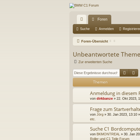
Foren
ch
Suche
Anmelden
Registriere
ne
Foren-Übersicht
llz
Unbeantwortete Them
ug
Zur erweiterten Suche
riff
Suche
E
Themen
Anmeldung in diesem
von
dirkbanze
» 22. Okt 2023, 1
Frage zum Startverhalt
von
Jörg
» 30. Jan 2023, 13:10 »
etc.
Suche C1 Bordcompute
von
BKMONTREAL
» 30. Jan 20
Roller und C1 Teile Forum