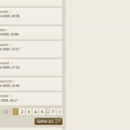
oachim
kt 2020, 19:36
aho
ul 2020, 19:58
oachim
un 2020, 12:17
korpi11
un 2020, 17:33
atze123
un 2020, 12:42
1200C
n 2020, 20:17
Seite
1
von
7
2
3
4
5
7
1
Nächste
…
Gehe zu