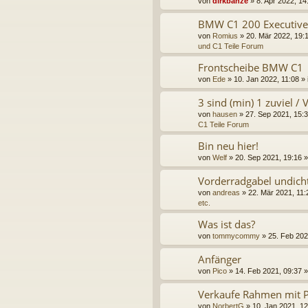
von
dirkbanze
» 8. Apr 2022, 14
BMW C1 200 Executive
von
Romius
» 20. Mär 2022, 19:1
und C1 Teile Forum
Frontscheibe BMW C1
von
Ede
» 10. Jan 2022, 11:08 » 
3 sind (min) 1 zuviel /
von
hausen
» 27. Sep 2021, 15:3
C1 Teile Forum
Bin neu hier!
von
Welf
» 20. Sep 2021, 19:16 »
Vorderradgabel undich
von
andreas
» 22. Mär 2021, 11:
etc.
Was ist das?
von
tommycommy
» 25. Feb 202
Anfänger
von
Pico
» 14. Feb 2021, 09:37 »
Verkaufe Rahmen mit P
von
NorbertG
» 10. Jan 2021, 12