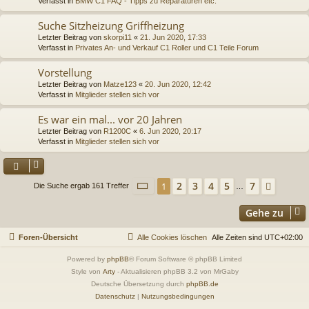
Verfasst in
BMW C1 FAQ - Tipps zu Reparaturen etc.
Suche Sitzheizung Griffheizung
Letzter Beitrag von
skorpi11
«
21. Jun 2020, 17:33
Verfasst in
Privates An- und Verkauf C1 Roller und C1 Teile Forum
Vorstellung
Letzter Beitrag von
Matze123
«
20. Jun 2020, 12:42
Verfasst in
Mitglieder stellen sich vor
Es war ein mal... vor 20 Jahren
Letzter Beitrag von
R1200C
«
6. Jun 2020, 20:17
Verfasst in
Mitglieder stellen sich vor
Seite
1
von
7
2
3
4
5
7
1
Nächs
Die Suche ergab 161 Treffer
…
Gehe zu
Foren-Übersicht
Alle Cookies löschen
Alle Zeiten sind
UTC+02:00
Powered by
phpBB
® Forum Software © phpBB Limited
Style von
Arty
- Aktualisieren phpBB 3.2 von MrGaby
Deutsche Übersetzung durch
phpBB.de
Datenschutz
|
Nutzungsbedingungen