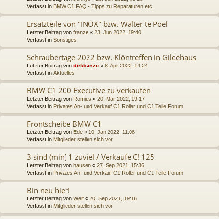
Verfasst in
BMW C1 FAQ - Tipps zu Reparaturen etc.
Ersatzteile von "INOX" bzw. Walter te Poel
Letzter Beitrag von
franze
«
23. Jun 2022, 19:40
Verfasst in
Sonstiges
Schraubertage 2022 bzw. Klöntreffen in Gildehaus
Letzter Beitrag von
dirkbanze
«
8. Apr 2022, 14:24
Verfasst in
Aktuelles
BMW C1 200 Executive zu verkaufen
Letzter Beitrag von
Romius
«
20. Mär 2022, 19:17
Verfasst in
Privates An- und Verkauf C1 Roller und C1 Teile Forum
Frontscheibe BMW C1
Letzter Beitrag von
Ede
«
10. Jan 2022, 11:08
Verfasst in
Mitglieder stellen sich vor
3 sind (min) 1 zuviel / Verkaufe C! 125
Letzter Beitrag von
hausen
«
27. Sep 2021, 15:36
Verfasst in
Privates An- und Verkauf C1 Roller und C1 Teile Forum
Bin neu hier!
Letzter Beitrag von
Welf
«
20. Sep 2021, 19:16
Verfasst in
Mitglieder stellen sich vor