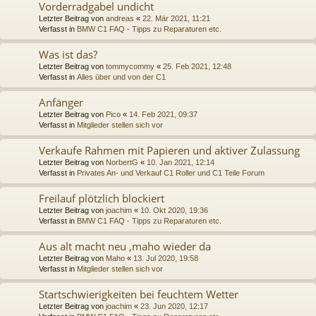
Vorderradgabel undicht
Letzter Beitrag von
andreas
«
22. Mär 2021, 11:21
Verfasst in
BMW C1 FAQ - Tipps zu Reparaturen etc.
Was ist das?
Letzter Beitrag von
tommycommy
«
25. Feb 2021, 12:48
Verfasst in
Alles über und von der C1
Anfänger
Letzter Beitrag von
Pico
«
14. Feb 2021, 09:37
Verfasst in
Mitglieder stellen sich vor
Verkaufe Rahmen mit Papieren und aktiver Zulassung
Letzter Beitrag von
NorbertG
«
10. Jan 2021, 12:14
Verfasst in
Privates An- und Verkauf C1 Roller und C1 Teile Forum
Freilauf plötzlich blockiert
Letzter Beitrag von
joachim
«
10. Okt 2020, 19:36
Verfasst in
BMW C1 FAQ - Tipps zu Reparaturen etc.
Aus alt macht neu ,maho wieder da
Letzter Beitrag von
Maho
«
13. Jul 2020, 19:58
Verfasst in
Mitglieder stellen sich vor
Startschwierigkeiten bei feuchtem Wetter
Letzter Beitrag von
joachim
«
23. Jun 2020, 12:17