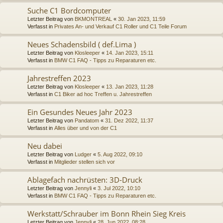
Suche C1 Bordcomputer
Letzter Beitrag von
BKMONTREAL
«
30. Jan 2023, 11:59
Verfasst in
Privates An- und Verkauf C1 Roller und C1 Teile Forum
Neues Schadensbild ( def.Lima )
Letzter Beitrag von
Klosleeper
«
14. Jan 2023, 15:11
Verfasst in
BMW C1 FAQ - Tipps zu Reparaturen etc.
Jahrestreffen 2023
Letzter Beitrag von
Klosleeper
«
13. Jan 2023, 11:28
Verfasst in
C1 Biker ad hoc Treffen u. Jahrestreffen
Ein Gesundes Neues Jahr 2023
Letzter Beitrag von
Pandatom
«
31. Dez 2022, 11:37
Verfasst in
Alles über und von der C1
Neu dabei
Letzter Beitrag von
Ludger
«
5. Aug 2022, 09:10
Verfasst in
Mitglieder stellen sich vor
Ablagefach nachrüsten: 3D-Druck
Letzter Beitrag von
Jennyli
«
3. Jul 2022, 10:10
Verfasst in
BMW C1 FAQ - Tipps zu Reparaturen etc.
Werkstatt/Schrauber im Bonn Rhein Sieg Kreis
Letzter Beitrag von
Jennyli
«
28. Jun 2022, 08:28