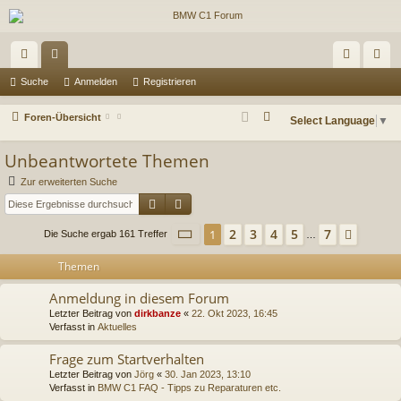
ch
or
n
eg
Suche
Anmelden
Registrieren
ne
en
m
ist
S
Foren-Übersicht
Select Language
▼
llz
el
rie
u
Unbeantwortete Themen
c
ug
de
re
h
Zur erweiterten Suche
riff
n
n
e
Suche
Erweiterte Suche
Seite
1
von
7
2
3
4
5
7
1
Nächs
Die Suche ergab 161 Treffer
…
Themen
Anmeldung in diesem Forum
Letzter Beitrag von
dirkbanze
«
22. Okt 2023, 16:45
Verfasst in
Aktuelles
Frage zum Startverhalten
Letzter Beitrag von
Jörg
«
30. Jan 2023, 13:10
Verfasst in
BMW C1 FAQ - Tipps zu Reparaturen etc.