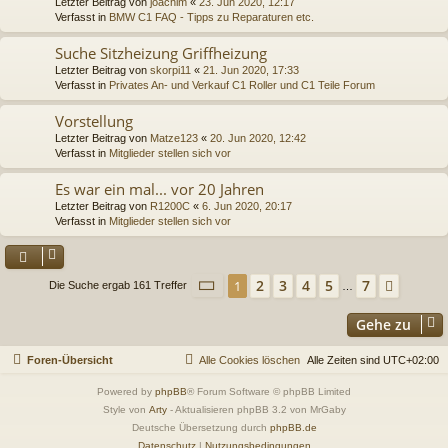
Letzter Beitrag von
joachim
«
23. Jun 2020, 12:17
Verfasst in
BMW C1 FAQ - Tipps zu Reparaturen etc.
Suche Sitzheizung Griffheizung
Letzter Beitrag von
skorpi11
«
21. Jun 2020, 17:33
Verfasst in
Privates An- und Verkauf C1 Roller und C1 Teile Forum
Vorstellung
Letzter Beitrag von
Matze123
«
20. Jun 2020, 12:42
Verfasst in
Mitglieder stellen sich vor
Es war ein mal... vor 20 Jahren
Letzter Beitrag von
R1200C
«
6. Jun 2020, 20:17
Verfasst in
Mitglieder stellen sich vor
Seite
1
von
7
2
3
4
5
7
1
Nächs
Die Suche ergab 161 Treffer
…
Gehe zu
Foren-Übersicht
Alle Cookies löschen
Alle Zeiten sind
UTC+02:00
Powered by
phpBB
® Forum Software © phpBB Limited
Style von
Arty
- Aktualisieren phpBB 3.2 von MrGaby
Deutsche Übersetzung durch
phpBB.de
Datenschutz
|
Nutzungsbedingungen