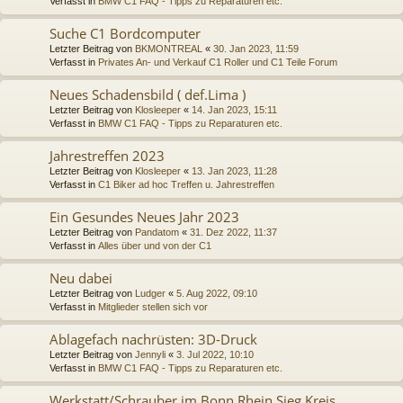
Verfasst in
BMW C1 FAQ - Tipps zu Reparaturen etc.
Suche C1 Bordcomputer
Letzter Beitrag von
BKMONTREAL
«
30. Jan 2023, 11:59
Verfasst in
Privates An- und Verkauf C1 Roller und C1 Teile Forum
Neues Schadensbild ( def.Lima )
Letzter Beitrag von
Klosleeper
«
14. Jan 2023, 15:11
Verfasst in
BMW C1 FAQ - Tipps zu Reparaturen etc.
Jahrestreffen 2023
Letzter Beitrag von
Klosleeper
«
13. Jan 2023, 11:28
Verfasst in
C1 Biker ad hoc Treffen u. Jahrestreffen
Ein Gesundes Neues Jahr 2023
Letzter Beitrag von
Pandatom
«
31. Dez 2022, 11:37
Verfasst in
Alles über und von der C1
Neu dabei
Letzter Beitrag von
Ludger
«
5. Aug 2022, 09:10
Verfasst in
Mitglieder stellen sich vor
Ablagefach nachrüsten: 3D-Druck
Letzter Beitrag von
Jennyli
«
3. Jul 2022, 10:10
Verfasst in
BMW C1 FAQ - Tipps zu Reparaturen etc.
Werkstatt/Schrauber im Bonn Rhein Sieg Kreis