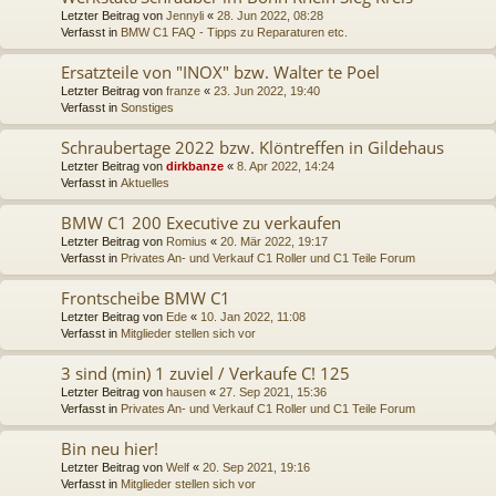
Letzter Beitrag von
Jennyli
«
28. Jun 2022, 08:28
Verfasst in
BMW C1 FAQ - Tipps zu Reparaturen etc.
Ersatzteile von "INOX" bzw. Walter te Poel
Letzter Beitrag von
franze
«
23. Jun 2022, 19:40
Verfasst in
Sonstiges
Schraubertage 2022 bzw. Klöntreffen in Gildehaus
Letzter Beitrag von
dirkbanze
«
8. Apr 2022, 14:24
Verfasst in
Aktuelles
BMW C1 200 Executive zu verkaufen
Letzter Beitrag von
Romius
«
20. Mär 2022, 19:17
Verfasst in
Privates An- und Verkauf C1 Roller und C1 Teile Forum
Frontscheibe BMW C1
Letzter Beitrag von
Ede
«
10. Jan 2022, 11:08
Verfasst in
Mitglieder stellen sich vor
3 sind (min) 1 zuviel / Verkaufe C! 125
Letzter Beitrag von
hausen
«
27. Sep 2021, 15:36
Verfasst in
Privates An- und Verkauf C1 Roller und C1 Teile Forum
Bin neu hier!
Letzter Beitrag von
Welf
«
20. Sep 2021, 19:16
Verfasst in
Mitglieder stellen sich vor