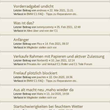
Vorderradgabel undicht
Letzter Beitrag von
andreas
«
22. Mär 2021, 11:21
Verfasst in
BMW C1 FAQ - Tipps zu Reparaturen etc.
Was ist das?
Letzter Beitrag von
tommycommy
«
25. Feb 2021, 12:48
Verfasst in
Alles über und von der C1
Anfänger
Letzter Beitrag von
Pico
«
14. Feb 2021, 09:37
Verfasst in
Mitglieder stellen sich vor
Verkaufe Rahmen mit Papieren und aktiver Zulassung
Letzter Beitrag von
NorbertG
«
10. Jan 2021, 12:14
Verfasst in
Privates An- und Verkauf C1 Roller und C1 Teile Forum
Freilauf plötzlich blockiert
Letzter Beitrag von
joachim
«
10. Okt 2020, 19:36
Verfasst in
BMW C1 FAQ - Tipps zu Reparaturen etc.
Aus alt macht neu ,maho wieder da
Letzter Beitrag von
Maho
«
13. Jul 2020, 19:58
Verfasst in
Mitglieder stellen sich vor
Startschwierigkeiten bei feuchtem Wetter