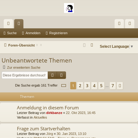
ch
or
n
eg
Suche
Anmelden
Registrieren
ne
en
m
ist
S
Foren-Übersicht
Select Language
▼
llz
el
rie
u
Unbeantwortete Themen
c
ug
de
re
h
Zur erweiterten Suche
riff
n
n
e
Suche
Erweiterte Suche
Seite
1
von
7
2
3
4
5
7
1
Nächs
Die Suche ergab 161 Treffer
…
Themen
Anmeldung in diesem Forum
Letzter Beitrag von
dirkbanze
«
22. Okt 2023, 16:45
Verfasst in
Aktuelles
Frage zum Startverhalten
Letzter Beitrag von
Jörg
«
30. Jan 2023, 13:10