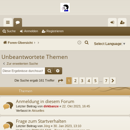
ch
or
n
eg
Suche
Anmelden
Registrieren
ne
en
m
ist
S
Foren-Übersicht
Select Language
▼
llz
el
rie
u
Unbeantwortete Themen
c
ug
de
re
h
Zur erweiterten Suche
riff
n
n
e
Suche
Erweiterte Suche
Seite
1
von
7
2
3
4
5
7
1
Nächs
Die Suche ergab 161 Treffer
…
Themen
Anmeldung in diesem Forum
Letzter Beitrag von
dirkbanze
«
22. Okt 2023, 16:45
Verfasst in
Aktuelles
Frage zum Startverhalten
Letzter Beitrag von
Jörg
«
30. Jan 2023, 13:10