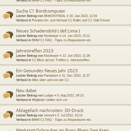
Verfasst in
BMW C1 FAQ - Tipps zu Reparaturen etc.
Suche C1 Bordcomputer
Letzter Beitrag von
BKMONTREAL
«
30. Jan 2023, 11:59
Verfasst in
Privates An- und Verkauf C1 Roller und C1 Teile Forum
Neues Schadensbild ( def.Lima )
Letzter Beitrag von
Klosleeper
«
14. Jan 2023, 15:11
Verfasst in
BMW C1 FAQ - Tipps zu Reparaturen etc.
Jahrestreffen 2023
Letzter Beitrag von
Klosleeper
«
13. Jan 2023, 11:28
Verfasst in
C1 Biker ad hoc Treffen u. Jahrestreffen
Ein Gesundes Neues Jahr 2023
Letzter Beitrag von
Pandatom
«
31. Dez 2022, 11:37
Verfasst in
Alles über und von der C1
Neu dabei
Letzter Beitrag von
Ludger
«
5. Aug 2022, 09:10
Verfasst in
Mitglieder stellen sich vor
Ablagefach nachrüsten: 3D-Druck
Letzter Beitrag von
Jennyli
«
3. Jul 2022, 10:10
Verfasst in
BMW C1 FAQ - Tipps zu Reparaturen etc.
Werkstatt/Schrauber im Bonn Rhein Sieg Kreis