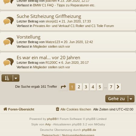
Letzter Beitrag von
joachim
«
23. Jun 2020, 12:17
Verfasst in
BMW C1 FAQ - Tipps zu Reparaturen etc.
Suche Sitzheizung Griffheizung
Letzter Beitrag von
skorpi11
«
21. Jun 2020, 17:33
Verfasst in
Privates An- und Verkauf C1 Roller und C1 Teile Forum
Vorstellung
Letzter Beitrag von
Matze123
«
20. Jun 2020, 12:42
Verfasst in
Mitglieder stellen sich vor
Es war ein mal... vor 20 Jahren
Letzter Beitrag von
R1200C
«
6. Jun 2020, 20:17
Verfasst in
Mitglieder stellen sich vor
Seite
1
von
7
2
3
4
5
7
1
Nächs
Die Suche ergab 161 Treffer
…
Gehe zu
Foren-Übersicht
Alle Cookies löschen
Alle Zeiten sind
UTC+02:00
Powered by
phpBB
® Forum Software © phpBB Limited
Style von
Arty
- Aktualisieren phpBB 3.2 von MrGaby
Deutsche Übersetzung durch
phpBB.de
Datenschutz
|
Nutzungsbedingungen