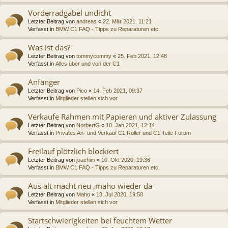
Vorderradgabel undicht
Letzter Beitrag von
andreas
«
22. Mär 2021, 11:21
Verfasst in
BMW C1 FAQ - Tipps zu Reparaturen etc.
Was ist das?
Letzter Beitrag von
tommycommy
«
25. Feb 2021, 12:48
Verfasst in
Alles über und von der C1
Anfänger
Letzter Beitrag von
Pico
«
14. Feb 2021, 09:37
Verfasst in
Mitglieder stellen sich vor
Verkaufe Rahmen mit Papieren und aktiver Zulassung
Letzter Beitrag von
NorbertG
«
10. Jan 2021, 12:14
Verfasst in
Privates An- und Verkauf C1 Roller und C1 Teile Forum
Freilauf plötzlich blockiert
Letzter Beitrag von
joachim
«
10. Okt 2020, 19:36
Verfasst in
BMW C1 FAQ - Tipps zu Reparaturen etc.
Aus alt macht neu ,maho wieder da
Letzter Beitrag von
Maho
«
13. Jul 2020, 19:58
Verfasst in
Mitglieder stellen sich vor
Startschwierigkeiten bei feuchtem Wetter