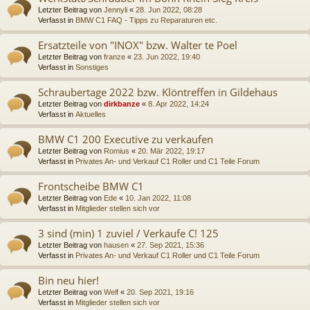
Letzter Beitrag von
Jennyli
«
28. Jun 2022, 08:28
Verfasst in
BMW C1 FAQ - Tipps zu Reparaturen etc.
Ersatzteile von "INOX" bzw. Walter te Poel
Letzter Beitrag von
franze
«
23. Jun 2022, 19:40
Verfasst in
Sonstiges
Schraubertage 2022 bzw. Klöntreffen in Gildehaus
Letzter Beitrag von
dirkbanze
«
8. Apr 2022, 14:24
Verfasst in
Aktuelles
BMW C1 200 Executive zu verkaufen
Letzter Beitrag von
Romius
«
20. Mär 2022, 19:17
Verfasst in
Privates An- und Verkauf C1 Roller und C1 Teile Forum
Frontscheibe BMW C1
Letzter Beitrag von
Ede
«
10. Jan 2022, 11:08
Verfasst in
Mitglieder stellen sich vor
3 sind (min) 1 zuviel / Verkaufe C! 125
Letzter Beitrag von
hausen
«
27. Sep 2021, 15:36
Verfasst in
Privates An- und Verkauf C1 Roller und C1 Teile Forum
Bin neu hier!
Letzter Beitrag von
Welf
«
20. Sep 2021, 19:16
Verfasst in
Mitglieder stellen sich vor