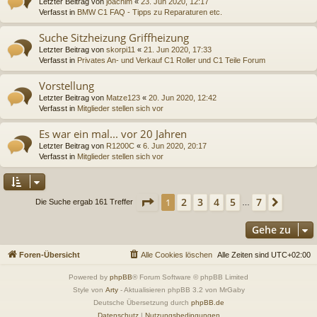
Letzter Beitrag von
joachim
«
23. Jun 2020, 12:17
Verfasst in
BMW C1 FAQ - Tipps zu Reparaturen etc.
Suche Sitzheizung Griffheizung
Letzter Beitrag von
skorpi11
«
21. Jun 2020, 17:33
Verfasst in
Privates An- und Verkauf C1 Roller und C1 Teile Forum
Vorstellung
Letzter Beitrag von
Matze123
«
20. Jun 2020, 12:42
Verfasst in
Mitglieder stellen sich vor
Es war ein mal... vor 20 Jahren
Letzter Beitrag von
R1200C
«
6. Jun 2020, 20:17
Verfasst in
Mitglieder stellen sich vor
Seite
1
von
7
2
3
4
5
7
1
Nächs
Die Suche ergab 161 Treffer
…
Gehe zu
Foren-Übersicht
Alle Cookies löschen
Alle Zeiten sind
UTC+02:00
Powered by
phpBB
® Forum Software © phpBB Limited
Style von
Arty
- Aktualisieren phpBB 3.2 von MrGaby
Deutsche Übersetzung durch
phpBB.de
Datenschutz
|
Nutzungsbedingungen