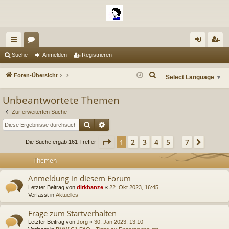
ch
or
n
eg
Suche
Anmelden
Registrieren
ne
en
m
ist
S
Foren-Übersicht
Select Language
▼
llz
el
rie
u
Unbeantwortete Themen
c
ug
de
re
h
Zur erweiterten Suche
riff
n
n
e
Suche
Erweiterte Suche
Seite
1
von
7
2
3
4
5
7
1
Nächs
Die Suche ergab 161 Treffer
…
Themen
Anmeldung in diesem Forum
Letzter Beitrag von
dirkbanze
«
22. Okt 2023, 16:45
Verfasst in
Aktuelles
Frage zum Startverhalten
Letzter Beitrag von
Jörg
«
30. Jan 2023, 13:10