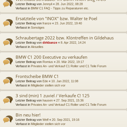
Letzter Beitrag von
Jennyli
«
28. Jun 2022, 08:28
Verfasst in
BMW C1 FAQ - Tipps zu Reparaturen etc.
Ersatzteile von "INOX" bzw. Walter te Poel
Letzter Beitrag von
franze
«
23. Jun 2022, 19:40
Verfasst in
Sonstiges
Schraubertage 2022 bzw. Klöntreffen in Gildehaus
Letzter Beitrag von
dirkbanze
«
8. Apr 2022, 14:24
Verfasst in
Aktuelles
BMW C1 200 Executive zu verkaufen
Letzter Beitrag von
Romius
«
20. Mär 2022, 19:17
Verfasst in
Privates An- und Verkauf C1 Roller und C1 Teile Forum
Frontscheibe BMW C1
Letzter Beitrag von
Ede
«
10. Jan 2022, 11:08
Verfasst in
Mitglieder stellen sich vor
3 sind (min) 1 zuviel / Verkaufe C! 125
Letzter Beitrag von
hausen
«
27. Sep 2021, 15:36
Verfasst in
Privates An- und Verkauf C1 Roller und C1 Teile Forum
Bin neu hier!
Letzter Beitrag von
Welf
«
20. Sep 2021, 19:16
Verfasst in
Mitglieder stellen sich vor