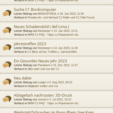
Verfasst in
BMW C1 FAQ - Tipps zu Reparaturen etc.
Suche C1 Bordcomputer
Letzter Beitrag von
BKMONTREAL
«
30. Jan 2023, 11:59
Verfasst in
Privates An- und Verkauf C1 Roller und C1 Teile Forum
Neues Schadensbild ( def.Lima )
Letzter Beitrag von
Klosleeper
«
14. Jan 2023, 15:11
Verfasst in
BMW C1 FAQ - Tipps zu Reparaturen etc.
Jahrestreffen 2023
Letzter Beitrag von
Klosleeper
«
13. Jan 2023, 11:28
Verfasst in
C1 Biker ad hoc Treffen u. Jahrestreffen
Ein Gesundes Neues Jahr 2023
Letzter Beitrag von
Pandatom
«
31. Dez 2022, 11:37
Verfasst in
Alles über und von der C1
Neu dabei
Letzter Beitrag von
Ludger
«
5. Aug 2022, 09:10
Verfasst in
Mitglieder stellen sich vor
Ablagefach nachrüsten: 3D-Druck
Letzter Beitrag von
Jennyli
«
3. Jul 2022, 10:10
Verfasst in
BMW C1 FAQ - Tipps zu Reparaturen etc.
Werkstatt/Schrauber im Bonn Rhein Sieg Kreis