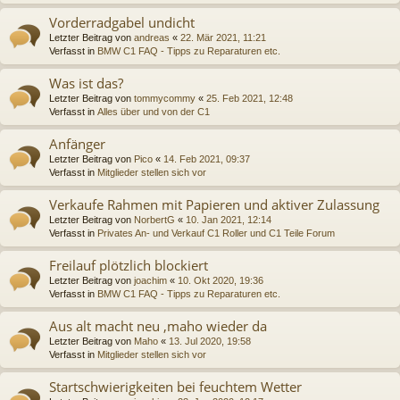
Vorderradgabel undicht
Letzter Beitrag von
andreas
«
22. Mär 2021, 11:21
Verfasst in
BMW C1 FAQ - Tipps zu Reparaturen etc.
Was ist das?
Letzter Beitrag von
tommycommy
«
25. Feb 2021, 12:48
Verfasst in
Alles über und von der C1
Anfänger
Letzter Beitrag von
Pico
«
14. Feb 2021, 09:37
Verfasst in
Mitglieder stellen sich vor
Verkaufe Rahmen mit Papieren und aktiver Zulassung
Letzter Beitrag von
NorbertG
«
10. Jan 2021, 12:14
Verfasst in
Privates An- und Verkauf C1 Roller und C1 Teile Forum
Freilauf plötzlich blockiert
Letzter Beitrag von
joachim
«
10. Okt 2020, 19:36
Verfasst in
BMW C1 FAQ - Tipps zu Reparaturen etc.
Aus alt macht neu ,maho wieder da
Letzter Beitrag von
Maho
«
13. Jul 2020, 19:58
Verfasst in
Mitglieder stellen sich vor
Startschwierigkeiten bei feuchtem Wetter