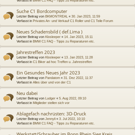
Verfasst in
BMW C1 FAQ - Tipps zu Reparaturen etc.
Suche C1 Bordcomputer
Letzter Beitrag von
BKMONTREAL
«
30. Jan 2023, 11:59
Verfasst in
Privates An- und Verkauf C1 Roller und C1 Teile Forum
Neues Schadensbild ( def.Lima )
Letzter Beitrag von
Klosleeper
«
14. Jan 2023, 15:11
Verfasst in
BMW C1 FAQ - Tipps zu Reparaturen etc.
Jahrestreffen 2023
Letzter Beitrag von
Klosleeper
«
13. Jan 2023, 11:28
Verfasst in
C1 Biker ad hoc Treffen u. Jahrestreffen
Ein Gesundes Neues Jahr 2023
Letzter Beitrag von
Pandatom
«
31. Dez 2022, 11:37
Verfasst in
Alles über und von der C1
Neu dabei
Letzter Beitrag von
Ludger
«
5. Aug 2022, 09:10
Verfasst in
Mitglieder stellen sich vor
Ablagefach nachrüsten: 3D-Druck
Letzter Beitrag von
Jennyli
«
3. Jul 2022, 10:10
Verfasst in
BMW C1 FAQ - Tipps zu Reparaturen etc.
Werkstatt/Schrauber im Bonn Rhein Sieg Kreis