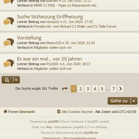
Letzter Beitrag von
joachim
«
23. Jun 2020, 12:17
Verfasst in
BMW C1 FAQ - Tipps zu Reparaturen etc.
Suche Sitzheizung Griffheizung
Letzter Beitrag von
skorpi11
«
21. Jun 2020, 17:33
Verfasst in
Privates An- und Verkauf C1 Roller und C1 Teile Forum
Vorstellung
Letzter Beitrag von
Matze123
«
20. Jun 2020, 12:42
Verfasst in
Mitglieder stellen sich vor
Es war ein mal... vor 20 Jahren
Letzter Beitrag von
R1200C
«
6. Jun 2020, 20:17
Verfasst in
Mitglieder stellen sich vor
Seite
1
von
7
2
3
4
5
7
1
Nächs
Die Suche ergab 161 Treffer
…
Gehe zu
Foren-Übersicht
Alle Cookies löschen
Alle Zeiten sind
UTC+02:00
Powered by
phpBB
® Forum Software © phpBB Limited
Style von
Arty
- Aktualisieren phpBB 3.2 von MrGaby
Deutsche Übersetzung durch
phpBB.de
Datenschutz
|
Nutzungsbedingungen