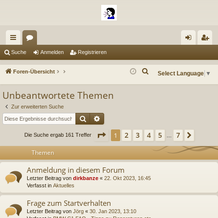
ch
or
n
eg
Suche
Anmelden
Registrieren
ne
en
m
ist
S
Foren-Übersicht
Select Language
▼
llz
el
rie
u
Unbeantwortete Themen
c
ug
de
re
h
Zur erweiterten Suche
riff
n
n
e
Suche
Erweiterte Suche
Seite
1
von
7
2
3
4
5
7
1
Nächs
Die Suche ergab 161 Treffer
…
Themen
Anmeldung in diesem Forum
Letzter Beitrag von
dirkbanze
«
22. Okt 2023, 16:45
Verfasst in
Aktuelles
Frage zum Startverhalten
Letzter Beitrag von
Jörg
«
30. Jan 2023, 13:10