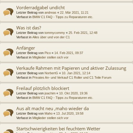
Vorderradgabel undicht
Letzter Beitrag von
andreas
«
22. Mär 2021, 11:21
Verfasst in
BMW C1 FAQ - Tipps zu Reparaturen etc.
Was ist das?
Letzter Beitrag von
tommycommy
«
25. Feb 2021, 12:48
Verfasst in
Alles über und von der C1
Anfänger
Letzter Beitrag von
Pico
«
14. Feb 2021, 09:37
Verfasst in
Mitglieder stellen sich vor
Verkaufe Rahmen mit Papieren und aktiver Zulassung
Letzter Beitrag von
NorbertG
«
10. Jan 2021, 12:14
Verfasst in
Privates An- und Verkauf C1 Roller und C1 Teile Forum
Freilauf plötzlich blockiert
Letzter Beitrag von
joachim
«
10. Okt 2020, 19:36
Verfasst in
BMW C1 FAQ - Tipps zu Reparaturen etc.
Aus alt macht neu ,maho wieder da
Letzter Beitrag von
Maho
«
13. Jul 2020, 19:58
Verfasst in
Mitglieder stellen sich vor
Startschwierigkeiten bei feuchtem Wetter