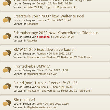
Letzter Beitrag von
Jennyli
«
28. Jun 2022, 08:28
Verfasst in
BMW C1 FAQ - Tipps zu Reparaturen etc.
Ersatzteile von "INOX" bzw. Walter te Poel
Letzter Beitrag von
franze
«
23. Jun 2022, 19:40
Verfasst in
Sonstiges
Schraubertage 2022 bzw. Klöntreffen in Gildehaus
Letzter Beitrag von
dirkbanze
«
8. Apr 2022, 14:24
Verfasst in
Aktuelles
BMW C1 200 Executive zu verkaufen
Letzter Beitrag von
Romius
«
20. Mär 2022, 19:17
Verfasst in
Privates An- und Verkauf C1 Roller und C1 Teile Forum
Frontscheibe BMW C1
Letzter Beitrag von
Ede
«
10. Jan 2022, 11:08
Verfasst in
Mitglieder stellen sich vor
3 sind (min) 1 zuviel / Verkaufe C! 125
Letzter Beitrag von
hausen
«
27. Sep 2021, 15:36
Verfasst in
Privates An- und Verkauf C1 Roller und C1 Teile Forum
Bin neu hier!
Letzter Beitrag von
Welf
«
20. Sep 2021, 19:16
Verfasst in
Mitglieder stellen sich vor