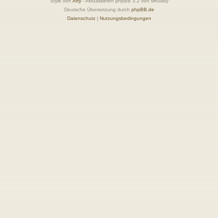
Style von
Arty
- Aktualisieren phpBB 3.2 von MrGaby
Deutsche Übersetzung durch
phpBB.de
Datenschutz
|
Nutzungsbedingungen