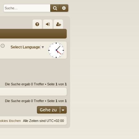
Suche
Erweiterte Suche
S
FA
n
eg
Q
m
ist
Select Language
▼
el
rie
de
re
n
n
Die Suche ergab 0 Treffer • Seite
1
von
1
Die Suche ergab 0 Treffer • Seite
1
von
1
Gehe zu
ookies löschen
Alle Zeiten sind
UTC+02:00