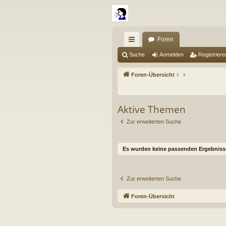
Foren
ch
Suche
Anmelden
Registriere
ne
Foren-Übersicht
llz
ug
Aktive Themen
riff
Zur erweiterten Suche
Es wurden keine passenden Ergebniss
Zur erweiterten Suche
Foren-Übersicht