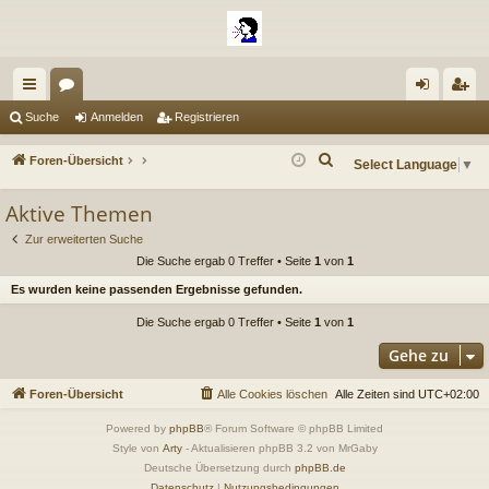
ch
or
n
eg
Suche
Anmelden
Registrieren
ne
en
m
ist
S
Foren-Übersicht
Select Language
▼
llz
el
rie
u
Aktive Themen
c
ug
de
re
h
Zur erweiterten Suche
riff
n
n
e
Die Suche ergab 0 Treffer • Seite
1
von
1
Es wurden keine passenden Ergebnisse gefunden.
Die Suche ergab 0 Treffer • Seite
1
von
1
Gehe zu
Foren-Übersicht
Alle Cookies löschen
Alle Zeiten sind
UTC+02:00
Powered by
phpBB
® Forum Software © phpBB Limited
Style von
Arty
- Aktualisieren phpBB 3.2 von MrGaby
Deutsche Übersetzung durch
phpBB.de
Datenschutz
|
Nutzungsbedingungen