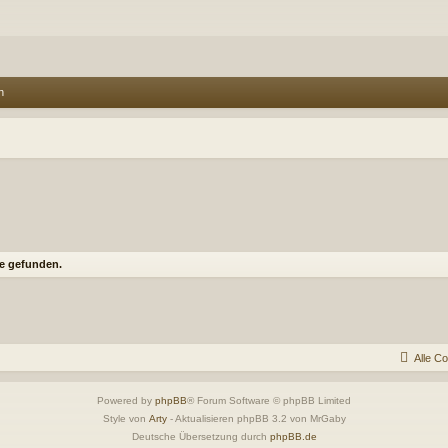
n
e gefunden.
Alle C
Powered by
phpBB
® Forum Software © phpBB Limited
Style von
Arty
- Aktualisieren phpBB 3.2 von MrGaby
Deutsche Übersetzung durch
phpBB.de