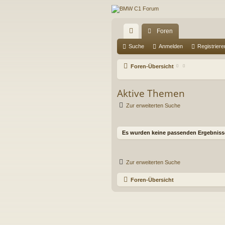
Foren
ch
Suche
Anmelden
Registriere
ne
Foren-Übersicht
llz
Aktive Themen
ug
Zur erweiterten Suche
riff
Es wurden keine passenden Ergebniss
Zur erweiterten Suche
Foren-Übersicht