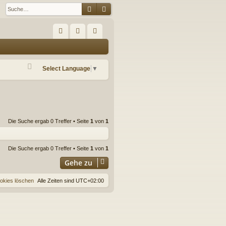
Suche
Erweiterte Suche
S
FA
n
eg
Q
m
ist
Select Language
▼
el
rie
de
re
n
n
Die Suche ergab 0 Treffer • Seite
1
von
1
Die Suche ergab 0 Treffer • Seite
1
von
1
Gehe zu
ookies löschen
Alle Zeiten sind
UTC+02:00