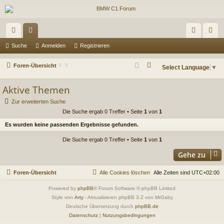
ch
or
n
eg
Suche
Anmelden
Registrieren
ne
en
m
ist
S
Foren-Übersicht
Select Language
▼
llz
el
rie
u
Aktive Themen
c
ug
de
re
h
Zur erweiterten Suche
riff
n
n
e
Die Suche ergab 0 Treffer • Seite
1
von
1
Es wurden keine passenden Ergebnisse gefunden.
Die Suche ergab 0 Treffer • Seite
1
von
1
Gehe zu
Foren-Übersicht
Alle Cookies löschen
Alle Zeiten sind
UTC+02:00
Powered by
phpBB
® Forum Software © phpBB Limited
Style von
Arty
- Aktualisieren phpBB 3.2 von MrGaby
Deutsche Übersetzung durch
phpBB.de
Datenschutz
|
Nutzungsbedingungen