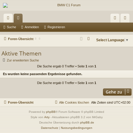
ch
or
n
eg
Suche
Anmelden
Registrieren
ne
en
m
ist
S
Foren-Übersicht
Select Language
▼
llz
el
rie
u
Aktive Themen
c
ug
de
re
h
Zur erweiterten Suche
riff
n
n
e
Die Suche ergab 0 Treffer • Seite
1
von
1
Es wurden keine passenden Ergebnisse gefunden.
Die Suche ergab 0 Treffer • Seite
1
von
1
Gehe zu
Foren-Übersicht
Alle Cookies löschen
Alle Zeiten sind
UTC+02:00
Powered by
phpBB
® Forum Software © phpBB Limited
Style von
Arty
- Aktualisieren phpBB 3.2 von MrGaby
Deutsche Übersetzung durch
phpBB.de
Datenschutz
|
Nutzungsbedingungen