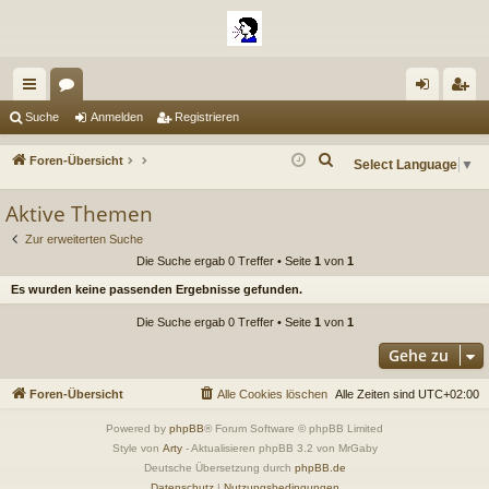
ch
or
n
eg
Suche
Anmelden
Registrieren
ne
en
m
ist
S
Foren-Übersicht
Select Language
▼
llz
el
rie
u
Aktive Themen
c
ug
de
re
h
Zur erweiterten Suche
riff
n
n
e
Die Suche ergab 0 Treffer • Seite
1
von
1
Es wurden keine passenden Ergebnisse gefunden.
Die Suche ergab 0 Treffer • Seite
1
von
1
Gehe zu
Foren-Übersicht
Alle Cookies löschen
Alle Zeiten sind
UTC+02:00
Powered by
phpBB
® Forum Software © phpBB Limited
Style von
Arty
- Aktualisieren phpBB 3.2 von MrGaby
Deutsche Übersetzung durch
phpBB.de
Datenschutz
|
Nutzungsbedingungen