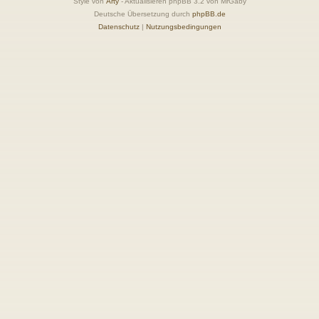
Style von
Arty
- Aktualisieren phpBB 3.2 von MrGaby
Deutsche Übersetzung durch
phpBB.de
Datenschutz
|
Nutzungsbedingungen