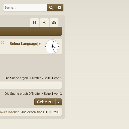
Suche
Erweiterte Suche
S
FA
n
eg
Q
m
ist
Select Language
▼
el
rie
de
re
n
n
Die Suche ergab 0 Treffer • Seite
1
von
1
Die Suche ergab 0 Treffer • Seite
1
von
1
Gehe zu
ookies löschen
Alle Zeiten sind
UTC+02:00