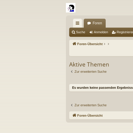
Foren
ch
Suche
Anmelden
Registriere
ne
Foren-Übersicht
llz
ug
Aktive Themen
riff
Zur erweiterten Suche
Es wurden keine passenden Ergebniss
Zur erweiterten Suche
Foren-Übersicht