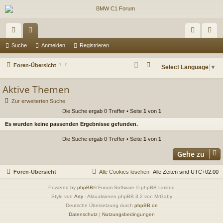
ch
or
n
eg
Suche
Anmelden
Registrieren
ne
en
m
ist
S
Foren-Übersicht
Select Language
▼
llz
el
rie
u
Aktive Themen
c
ug
de
re
h
Zur erweiterten Suche
riff
n
n
e
Die Suche ergab 0 Treffer • Seite
1
von
1
Es wurden keine passenden Ergebnisse gefunden.
Die Suche ergab 0 Treffer • Seite
1
von
1
Gehe zu
Foren-Übersicht
Alle Cookies löschen
Alle Zeiten sind
UTC+02:00
Powered by
phpBB
® Forum Software © phpBB Limited
Style von
Arty
- Aktualisieren phpBB 3.2 von MrGaby
Deutsche Übersetzung durch
phpBB.de
Datenschutz
|
Nutzungsbedingungen