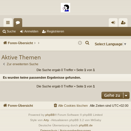
ch
or
n
eg
Suche
Anmelden
Registrieren
ne
en
m
ist
S
Foren-Übersicht
Select Language
▼
llz
el
rie
u
Aktive Themen
c
ug
de
re
h
Zur erweiterten Suche
riff
n
n
e
Die Suche ergab 0 Treffer • Seite
1
von
1
Es wurden keine passenden Ergebnisse gefunden.
Die Suche ergab 0 Treffer • Seite
1
von
1
Gehe zu
Foren-Übersicht
Alle Cookies löschen
Alle Zeiten sind
UTC+02:00
Powered by
phpBB
® Forum Software © phpBB Limited
Style von
Arty
- Aktualisieren phpBB 3.2 von MrGaby
Deutsche Übersetzung durch
phpBB.de
Datenschutz
|
Nutzungsbedingungen