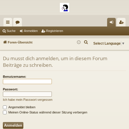
ch
or
n
eg
Suche
Anmelden
Registrieren
ne
en
m
ist
S
Foren-Übersicht
Select Language
▼
llz
el
rie
u
c
ug
de
re
Du musst dich anmelden, um in diesem Forum
h
Beiträge zu schreiben.
riff
n
n
e
Benutzername:
Passwort:
Ich habe mein Passwort vergessen
Angemeldet bleiben
Meinen Online-Status während dieser Sitzung verbergen