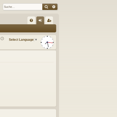
Suche
Erweiterte Suche
S
FA
n
eg
Q
m
ist
Select Language
▼
el
rie
de
re
n
n