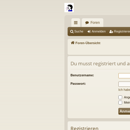
Foren
ch
Suche
Anmelden
Registriere
ne
Foren-Übersicht
llz
ug
Du musst registriert und 
riff
Benutzername:
Passwort:
Ich hab
Ange
Mein
Registrieren