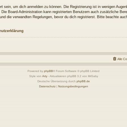
t sein, um dich anmelden zu können. Die Registrierung ist in wenigen Augenbl
. Die Board-Administration kann registrierten Benutzern auch zusätzliche Be
nd die verwandten Regelungen, bevor du dich registrierst. Bitte beachte auch
hutzerklärung
Alle C
Powered by
phpBB
® Forum Software © phpBB Limited
Style von
Arty
- Aktualisieren phpBB 3.2 von MrGaby
Deutsche Übersetzung durch
phpBB.de
Datenschutz
|
Nutzungsbedingungen