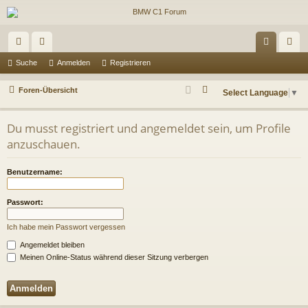
ch
or
n
eg
Suche
Anmelden
Registrieren
ne
en
m
ist
S
Foren-Übersicht
Select Language
▼
llz
el
rie
u
c
ug
de
re
Du musst registriert und angemeldet sein, um Profile
h
anzuschauen.
riff
n
n
e
Benutzername:
Passwort:
Ich habe mein Passwort vergessen
Angemeldet bleiben
Meinen Online-Status während dieser Sitzung verbergen