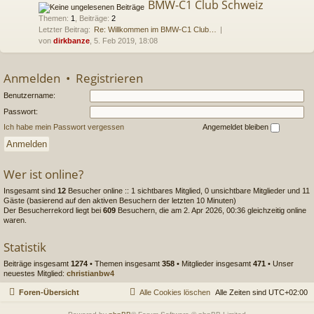
BMW-C1 Club Schweiz
Themen
:
1
,
Beiträge
:
2
Letzter Beitrag:
Re: Willkommen im BMW-C1 Club…
von
dirkbanze
, 5. Feb 2019, 18:08
Anmelden
•
Registrieren
Benutzername:
Passwort:
Ich habe mein Passwort vergessen
Angemeldet bleiben
Wer ist online?
Insgesamt sind
12
Besucher online :: 1 sichtbares Mitglied, 0 unsichtbare Mitglieder und 11
Gäste (basierend auf den aktiven Besuchern der letzten 10 Minuten)
Der Besucherrekord liegt bei
609
Besuchern, die am 2. Apr 2026, 00:36 gleichzeitig online
waren.
Statistik
Beiträge insgesamt
1274
• Themen insgesamt
358
• Mitglieder insgesamt
471
• Unser
neuestes Mitglied:
christianbw4
Foren-Übersicht
Alle Cookies löschen
Alle Zeiten sind
UTC+02:00