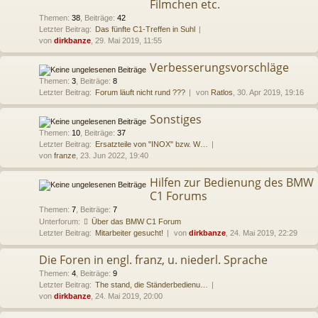
Filmchen etc.
Themen
:
38
,
Beiträge
:
42
Letzter Beitrag:
Das fünfte C1-Treffen in Suhl
von
dirkbanze
, 29. Mai 2019, 11:55
Verbesserungsvorschläge
Themen
:
3
,
Beiträge
:
8
Letzter Beitrag:
Forum läuft nicht rund ???
von
Ratlos
, 30. Apr 2019, 19:16
Sonstiges
Themen
:
10
,
Beiträge
:
37
Letzter Beitrag:
Ersatzteile von "INOX" bzw. W…
von
franze
, 23. Jun 2022, 19:40
Hilfen zur Bedienung des BMW
C1 Forums
Themen
:
7
,
Beiträge
:
7
Unterforum:
Über das BMW C1 Forum
Letzter Beitrag:
Mitarbeiter gesucht!
von
dirkbanze
, 24. Mai 2019, 22:29
Die Foren in engl. franz, u. niederl. Sprache
Themen
:
4
,
Beiträge
:
9
Letzter Beitrag:
The stand, die Ständerbedienu…
von
dirkbanze
, 24. Mai 2019, 20:00