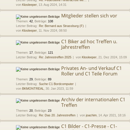
Letzter Beitrag:
Re: Federbeine Hinterachse we…
von
Klosleeper
, 13. Aug 2024, 14:31
Mitglieder stellen sich vor
Themen
:
42
,
Beiträge
:
108
Letzter Beitrag:
Re: Bernard aus Strassburg (F)
von
Klosleeper
, 11. Nov 2024, 08:50
C1 Biker ad hoc Treffen u.
Jahrestreffen
Themen
:
17
,
Beiträge
:
121
Letzter Beitrag:
Re: Jahrestreffen 2025
von
Klosleeper
, 21. Dez 2024, 15:09
Privates An- und Verkauf C1
Roller und C1 Teile Forum
Themen
:
29
,
Beiträge
:
89
Letzter Beitrag:
Suche C1 Bordcomputer
von
BKMONTREAL
, 30. Jan 2023, 11:59
Archiv der internationalen C1
Treffen
Themen
:
20
,
Beiträge
:
23
Letzter Beitrag:
Re: Das 20. Jahrestreffen
von
joachim
, 14. Apr 2021, 18:16
C1 Bilder - C1-Presse - C1-