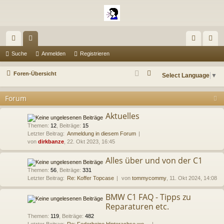
ch
or
n
eg
Suche
Anmelden
Registrieren
ne
en
m
ist
S
Foren-Übersicht
Select Language
▼
llz
el
rie
u
c
Forum
ug
de
re
h
riff
n
n
Aktuelles
e
Themen
:
12
,
Beiträge
:
15
Letzter Beitrag:
Anmeldung in diesem Forum
von
dirkbanze
, 22. Okt 2023, 16:45
Alles über und von der C1
Themen
:
56
,
Beiträge
:
331
Letzter Beitrag:
Re: Koffer Topcase
von
tommycommy
, 11. Okt 2024, 14:08
BMW C1 FAQ - Tipps zu
Reparaturen etc.
Themen
:
119
,
Beiträge
:
482