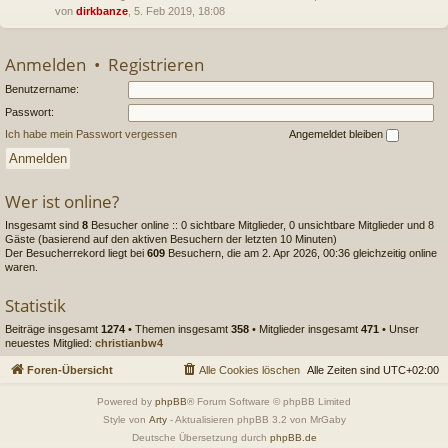
von
dirkbanze
, 5. Feb 2019, 18:08
Anmelden
•
Registrieren
Benutzername:
Passwort:
Ich habe mein Passwort vergessen
Angemeldet bleiben
Wer ist online?
Insgesamt sind
8
Besucher online :: 0 sichtbare Mitglieder, 0 unsichtbare Mitglieder und 8
Gäste (basierend auf den aktiven Besuchern der letzten 10 Minuten)
Der Besucherrekord liegt bei
609
Besuchern, die am 2. Apr 2026, 00:36 gleichzeitig online
waren.
Statistik
Beiträge insgesamt
1274
• Themen insgesamt
358
• Mitglieder insgesamt
471
• Unser
neuestes Mitglied:
christianbw4
Foren-Übersicht
Alle Cookies löschen
Alle Zeiten sind
UTC+02:00
Powered by
phpBB
® Forum Software © phpBB Limited
Style von
Arty
- Aktualisieren phpBB 3.2 von MrGaby
Deutsche Übersetzung durch
phpBB.de