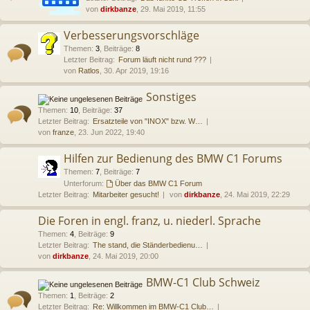
von
dirkbanze
, 29. Mai 2019, 11:55
Verbesserungsvorschläge
Themen
:
3
,
Beiträge
:
8
Letzter Beitrag:
Forum läuft nicht rund ???
von
Ratlos
, 30. Apr 2019, 19:16
Sonstiges
Themen
:
10
,
Beiträge
:
37
Letzter Beitrag:
Ersatzteile von "INOX" bzw. W…
von
franze
, 23. Jun 2022, 19:40
Hilfen zur Bedienung des BMW C1 Forums
Themen
:
7
,
Beiträge
:
7
Unterforum:
Über das BMW C1 Forum
Letzter Beitrag:
Mitarbeiter gesucht!
von
dirkbanze
, 24. Mai 2019, 22:29
Die Foren in engl. franz, u. niederl. Sprache
Themen
:
4
,
Beiträge
:
9
Letzter Beitrag:
The stand, die Ständerbedienu…
von
dirkbanze
, 24. Mai 2019, 20:00
BMW-C1 Club Schweiz
Themen
:
1
,
Beiträge
:
2
Letzter Beitrag:
Re: Willkommen im BMW-C1 Club…