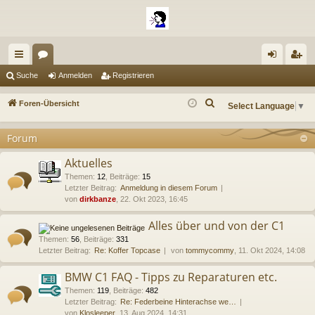
ch
or
n
eg
Suche
Anmelden
Registrieren
ne
en
m
ist
S
Foren-Übersicht
Select Language
▼
llz
el
rie
u
c
Forum
ug
de
re
h
riff
n
n
Aktuelles
e
Themen
:
12
,
Beiträge
:
15
Letzter Beitrag:
Anmeldung in diesem Forum
von
dirkbanze
, 22. Okt 2023, 16:45
Alles über und von der C1
Themen
:
56
,
Beiträge
:
331
Letzter Beitrag:
Re: Koffer Topcase
von
tommycommy
, 11. Okt 2024, 14:08
BMW C1 FAQ - Tipps zu Reparaturen etc.
Themen
:
119
,
Beiträge
:
482
Letzter Beitrag:
Re: Federbeine Hinterachse we…
von
Klosleeper
, 13. Aug 2024, 14:31