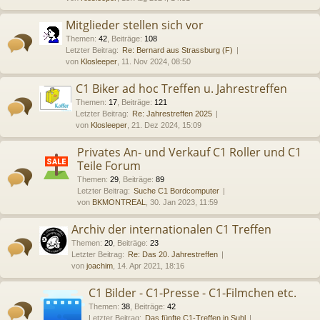
Mitglieder stellen sich vor
Themen
:
42
,
Beiträge
:
108
Letzter Beitrag:
Re: Bernard aus Strassburg (F)
von
Klosleeper
, 11. Nov 2024, 08:50
C1 Biker ad hoc Treffen u. Jahrestreffen
Themen
:
17
,
Beiträge
:
121
Letzter Beitrag:
Re: Jahrestreffen 2025
von
Klosleeper
, 21. Dez 2024, 15:09
Privates An- und Verkauf C1 Roller und C1
Teile Forum
Themen
:
29
,
Beiträge
:
89
Letzter Beitrag:
Suche C1 Bordcomputer
von
BKMONTREAL
, 30. Jan 2023, 11:59
Archiv der internationalen C1 Treffen
Themen
:
20
,
Beiträge
:
23
Letzter Beitrag:
Re: Das 20. Jahrestreffen
von
joachim
, 14. Apr 2021, 18:16
C1 Bilder - C1-Presse - C1-Filmchen etc.
Themen
:
38
,
Beiträge
:
42
Letzter Beitrag:
Das fünfte C1-Treffen in Suhl