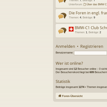
Themen
:
7
,
Beiträge
:
7
Unterforum:
Über das BMW C
Die Foren in engl. fra
Themen
:
4
,
Beiträge
:
9
BMW-C1 Club Sch
Themen
:
1
,
Beiträge
:
2
Anmelden
•
Registrieren
Benutzername:
Wer ist online?
Insgesamt sind
12
Besucher online :: 0 sich
Der Besucherrekord liegt bei
609
Besuchern, 
Statistik
Beiträge insgesamt
1274
• Themen insgesa
Foren-Übersicht