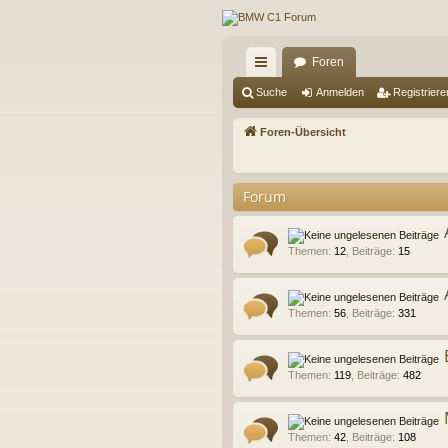
Foren
ch
Suche
Anmelden
Registriere
ne
Foren-Übersicht
llz
ug
Forum
riff
Themen
:
12
,
Beiträge
:
15
Themen
:
56
,
Beiträge
:
331
Themen
:
119
,
Beiträge
:
482
Themen
:
42
,
Beiträge
:
108