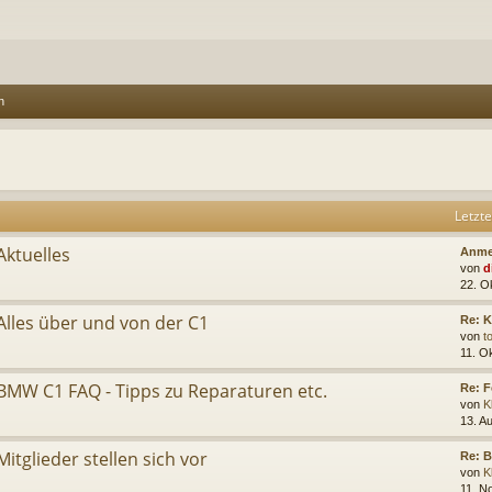
n
Letzte
Aktuelles
Anme
von
d
22. O
Alles über und von der C1
Re: K
von
t
11. O
BMW C1 FAQ - Tipps zu Reparaturen etc.
Re: 
von
K
13. A
Mitglieder stellen sich vor
Re: B
von
K
11. N