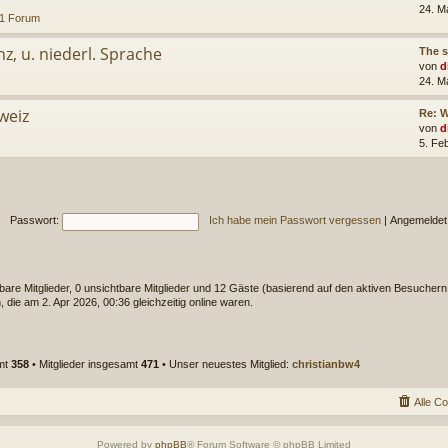
24. M
1 Forum
nz, u. niederl. Sprache
The s
von
d
24. M
weiz
Re: 
von
d
5. Fe
Passwort:
Ich habe mein Passwort vergessen
|
Angemeldet
tbare Mitglieder, 0 unsichtbare Mitglieder und 12 Gäste (basierend auf den aktiven Besuchern
die am 2. Apr 2026, 00:36 gleichzeitig online waren.
mt
358
• Mitglieder insgesamt
471
• Unser neuestes Mitglied:
christianbw4
Alle C
Powered by
phpBB
® Forum Software © phpBB Limited