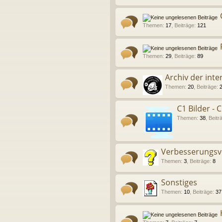
Themen
:
17
,
Beiträge
:
121
Themen
:
29
,
Beiträge
:
89
Archiv der inte
Themen
:
20
,
Beiträge
:
C1 Bilder - 
Themen
:
38
,
Beitr
Verbesserungsv
Themen
:
3
,
Beiträge
:
8
Sonstiges
Themen
:
10
,
Beiträge
:
37