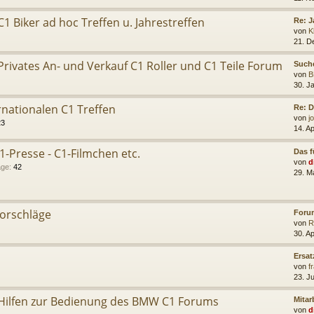
C1 Biker ad hoc Treffen u. Jahrestreffen
Re: J
von
K
21. D
Privates An- und Verkauf C1 Roller und C1 Teile Forum
Such
von
B
30. J
rnationalen C1 Treffen
Re: D
von
j
23
14. A
C1-Presse - C1-Filmchen etc.
Das f
von
d
äge
:
42
29. M
orschläge
Forum
von
R
30. A
Ersat
von
f
23. J
Hilfen zur Bedienung des BMW C1 Forums
Mitar
von
d