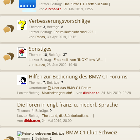
Letzter Beitrag:
Das fünfte C1-Treffen in Suhl
von
dirkbanze
, 29. Mai 2019, 11:55
Verbesserungsvorschläge
Themen
:
3
,
Beiträge
:
8
Letzter Beitrag:
Forum läuft nicht rund ???
von
Ratlos
, 30. Apr 2019, 19:16
Sonstiges
Themen
:
10
,
Beiträge
:
37
Letzter Beitrag:
Ersatzteile von "INOX" bzw. W…
von
franze
, 23. Jun 2022, 19:40
Hilfen zur Bedienung des BMW C1 Forums
Themen
:
7
,
Beiträge
:
7
Unterforum:
Über das BMW C1 Forum
Letzter Beitrag:
Mitarbeiter gesucht!
von
dirkbanze
, 24. Mai 2019, 22:29
Die Foren in engl. franz, u. niederl. Sprache
Themen
:
4
,
Beiträge
:
9
Letzter Beitrag:
The stand, die Ständerbedienu…
von
dirkbanze
, 24. Mai 2019, 20:00
BMW-C1 Club Schweiz
Themen
:
1
,
Beiträge
:
2