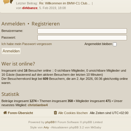
Letzter Beitrag:
Re: Willkommen im BMW-C1 Club…
von
dirkbanze
, 5. Feb 2019, 18:08
Anmelden
•
Registrieren
Benutzername:
Passwort:
Ich habe mein Passwort vergessen
Angemeldet bleiben
Wer ist online?
Insgesamt sind
16
Besucher online :: 0 sichtbare Mitglieder, 0 unsichtbare Mitglieder und
16 Gäste (basierend auf den aktiven Besuchern der letzten 10 Minuten)
Der Besucherrekord liegt bei
609
Besuchern, die am 2. Apr 2026, 00:36 gleichzeitig online
waren.
Statistik
Beiträge insgesamt
1274
• Themen insgesamt
358
• Mitglieder insgesamt
471
• Unser
neuestes Mitglied:
christianbw4
Foren-Übersicht
Alle Cookies löschen
Alle Zeiten sind
UTC+02:00
Powered by
phpBB
® Forum Software © phpBB Limited
Style von
Arty
- Aktualisieren phpBB 3.2 von MrGaby