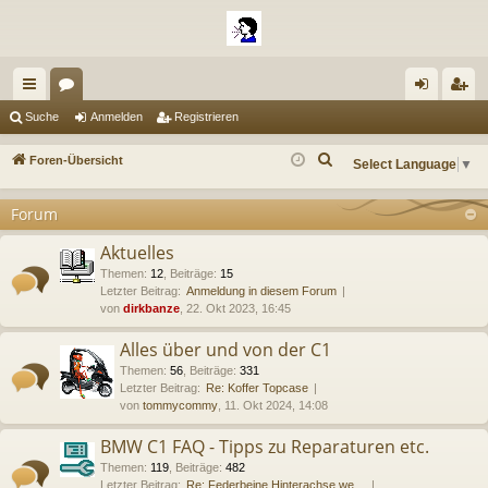
ch
or
n
eg
Suche
Anmelden
Registrieren
ne
en
m
ist
S
Foren-Übersicht
Select Language
▼
llz
el
rie
u
c
Forum
ug
de
re
h
riff
n
n
Aktuelles
e
Themen
:
12
,
Beiträge
:
15
Letzter Beitrag:
Anmeldung in diesem Forum
von
dirkbanze
, 22. Okt 2023, 16:45
Alles über und von der C1
Themen
:
56
,
Beiträge
:
331
Letzter Beitrag:
Re: Koffer Topcase
von
tommycommy
, 11. Okt 2024, 14:08
BMW C1 FAQ - Tipps zu Reparaturen etc.
Themen
:
119
,
Beiträge
:
482
Letzter Beitrag:
Re: Federbeine Hinterachse we…