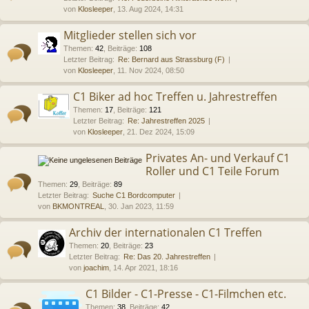
von
Klosleeper
, 13. Aug 2024, 14:31
Mitglieder stellen sich vor
Themen
:
42
,
Beiträge
:
108
Letzter Beitrag:
Re: Bernard aus Strassburg (F)
von
Klosleeper
, 11. Nov 2024, 08:50
C1 Biker ad hoc Treffen u. Jahrestreffen
Themen
:
17
,
Beiträge
:
121
Letzter Beitrag:
Re: Jahrestreffen 2025
von
Klosleeper
, 21. Dez 2024, 15:09
Privates An- und Verkauf C1
Roller und C1 Teile Forum
Themen
:
29
,
Beiträge
:
89
Letzter Beitrag:
Suche C1 Bordcomputer
von
BKMONTREAL
, 30. Jan 2023, 11:59
Archiv der internationalen C1 Treffen
Themen
:
20
,
Beiträge
:
23
Letzter Beitrag:
Re: Das 20. Jahrestreffen
von
joachim
, 14. Apr 2021, 18:16
C1 Bilder - C1-Presse - C1-Filmchen etc.
Themen
:
38
,
Beiträge
:
42