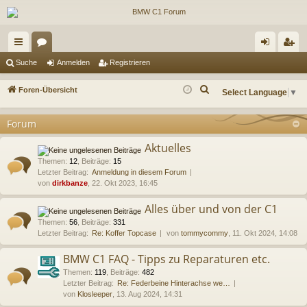
ch
or
n
eg
Suche
Anmelden
Registrieren
ne
en
m
ist
S
Foren-Übersicht
Select Language
▼
llz
el
rie
u
c
Forum
ug
de
re
h
riff
n
n
Aktuelles
e
Themen
:
12
,
Beiträge
:
15
Letzter Beitrag:
Anmeldung in diesem Forum
von
dirkbanze
, 22. Okt 2023, 16:45
Alles über und von der C1
Themen
:
56
,
Beiträge
:
331
Letzter Beitrag:
Re: Koffer Topcase
von
tommycommy
, 11. Okt 2024, 14:08
BMW C1 FAQ - Tipps zu Reparaturen etc.
Themen
:
119
,
Beiträge
:
482
Letzter Beitrag:
Re: Federbeine Hinterachse we…
von
Klosleeper
, 13. Aug 2024, 14:31