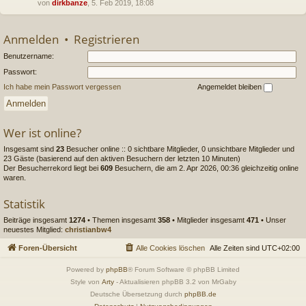
von
dirkbanze
, 5. Feb 2019, 18:08
Anmelden
•
Registrieren
Benutzername:
Passwort:
Ich habe mein Passwort vergessen
Angemeldet bleiben
Wer ist online?
Insgesamt sind
23
Besucher online :: 0 sichtbare Mitglieder, 0 unsichtbare Mitglieder und
23 Gäste (basierend auf den aktiven Besuchern der letzten 10 Minuten)
Der Besucherrekord liegt bei
609
Besuchern, die am 2. Apr 2026, 00:36 gleichzeitig online
waren.
Statistik
Beiträge insgesamt
1274
• Themen insgesamt
358
• Mitglieder insgesamt
471
• Unser
neuestes Mitglied:
christianbw4
Foren-Übersicht
Alle Cookies löschen
Alle Zeiten sind
UTC+02:00
Powered by
phpBB
® Forum Software © phpBB Limited
Style von
Arty
- Aktualisieren phpBB 3.2 von MrGaby
Deutsche Übersetzung durch
phpBB.de