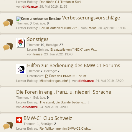
Letzter Beitrag:
Das fünfte C1-Treffen in Suhl
von
dirkbanze
, 29. Mai 2019, 11:55
Verbesserungsvorschläge
Themen
:
3
,
Beiträge
:
8
Letzter Beitrag:
Forum läuft nicht rund ???
von
Ratlos
, 30. Apr 2019, 19:16
Sonstiges
Themen
:
10
,
Beiträge
:
37
Letzter Beitrag:
Ersatzteile von "INOX" bzw. W…
von
franze
, 23. Jun 2022, 19:40
Hilfen zur Bedienung des BMW C1 Forums
Themen
:
7
,
Beiträge
:
7
Unterforum:
Über das BMW C1 Forum
Letzter Beitrag:
Mitarbeiter gesucht!
von
dirkbanze
, 24. Mai 2019, 22:29
Die Foren in engl. franz, u. niederl. Sprache
Themen
:
4
,
Beiträge
:
9
Letzter Beitrag:
The stand, die Ständerbedienu…
von
dirkbanze
, 24. Mai 2019, 20:00
BMW-C1 Club Schweiz
Themen
:
1
,
Beiträge
:
2
Letzter Beitrag:
Re: Willkommen im BMW-C1 Club…