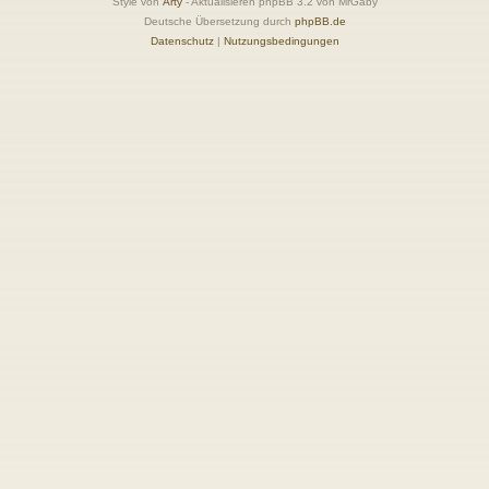
Style von
Arty
- Aktualisieren phpBB 3.2 von MrGaby
Deutsche Übersetzung durch
phpBB.de
Datenschutz
|
Nutzungsbedingungen