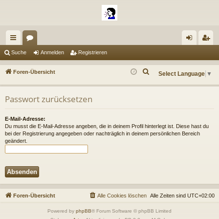
ch
or
n
eg
Suche
Anmelden
Registrieren
ne
en
m
ist
S
Foren-Übersicht
Select Language
▼
llz
el
rie
u
c
ug
de
re
Passwort zurücksetzen
h
riff
n
n
e
E-Mail-Adresse:
Du musst die E-Mail-Adresse angeben, die in deinem Profil hinterlegt ist. Diese hast du
bei der Registrierung angegeben oder nachträglich in deinem persönlichen Bereich
geändert.
Foren-Übersicht
Alle Cookies löschen
Alle Zeiten sind
UTC+02:00
Powered by
phpBB
® Forum Software © phpBB Limited