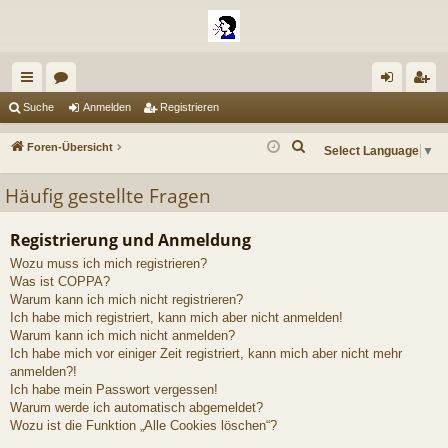
ch
or
n
eg
Suche
Anmelden
Registrieren
ne
en
m
ist
S
Foren-Übersicht
Select Language
▼
llz
el
rie
u
Häufig gestellte Fragen
c
ug
de
re
h
riff
n
n
e
Registrierung und Anmeldung
Wozu muss ich mich registrieren?
Was ist COPPA?
Warum kann ich mich nicht registrieren?
Ich habe mich registriert, kann mich aber nicht anmelden!
Warum kann ich mich nicht anmelden?
Ich habe mich vor einiger Zeit registriert, kann mich aber nicht mehr
anmelden?!
Ich habe mein Passwort vergessen!
Warum werde ich automatisch abgemeldet?
Wozu ist die Funktion „Alle Cookies löschen“?