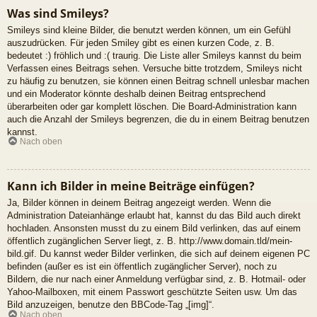
Was sind Smileys?
Smileys sind kleine Bilder, die benutzt werden können, um ein Gefühl
auszudrücken. Für jeden Smiley gibt es einen kurzen Code, z. B.
bedeutet :) fröhlich und :( traurig. Die Liste aller Smileys kannst du beim
Verfassen eines Beitrags sehen. Versuche bitte trotzdem, Smileys nicht
zu häufig zu benutzen, sie können einen Beitrag schnell unlesbar machen
und ein Moderator könnte deshalb deinen Beitrag entsprechend
überarbeiten oder gar komplett löschen. Die Board-Administration kann
auch die Anzahl der Smileys begrenzen, die du in einem Beitrag benutzen
kannst.
Nach oben
Kann ich Bilder in meine Beiträge einfügen?
Ja, Bilder können in deinem Beitrag angezeigt werden. Wenn die
Administration Dateianhänge erlaubt hat, kannst du das Bild auch direkt
hochladen. Ansonsten musst du zu einem Bild verlinken, das auf einem
öffentlich zugänglichen Server liegt, z. B. http://www.domain.tld/mein-
bild.gif. Du kannst weder Bilder verlinken, die sich auf deinem eigenen PC
befinden (außer es ist ein öffentlich zugänglicher Server), noch zu
Bildern, die nur nach einer Anmeldung verfügbar sind, z. B. Hotmail- oder
Yahoo-Mailboxen, mit einem Passwort geschützte Seiten usw. Um das
Bild anzuzeigen, benutze den BBCode-Tag „[img]“.
Nach oben