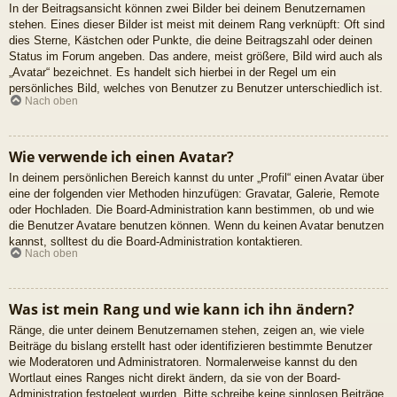
In der Beitragsansicht können zwei Bilder bei deinem Benutzernamen
stehen. Eines dieser Bilder ist meist mit deinem Rang verknüpft: Oft sind
dies Sterne, Kästchen oder Punkte, die deine Beitragszahl oder deinen
Status im Forum angeben. Das andere, meist größere, Bild wird auch als
„Avatar“ bezeichnet. Es handelt sich hierbei in der Regel um ein
persönliches Bild, welches von Benutzer zu Benutzer unterschiedlich ist.
Nach oben
Wie verwende ich einen Avatar?
In deinem persönlichen Bereich kannst du unter „Profil“ einen Avatar über
eine der folgenden vier Methoden hinzufügen: Gravatar, Galerie, Remote
oder Hochladen. Die Board-Administration kann bestimmen, ob und wie
die Benutzer Avatare benutzen können. Wenn du keinen Avatar benutzen
kannst, solltest du die Board-Administration kontaktieren.
Nach oben
Was ist mein Rang und wie kann ich ihn ändern?
Ränge, die unter deinem Benutzernamen stehen, zeigen an, wie viele
Beiträge du bislang erstellt hast oder identifizieren bestimmte Benutzer
wie Moderatoren und Administratoren. Normalerweise kannst du den
Wortlaut eines Ranges nicht direkt ändern, da sie von der Board-
Administration festgelegt wurden. Bitte schreibe keine sinnlosen Beiträge,