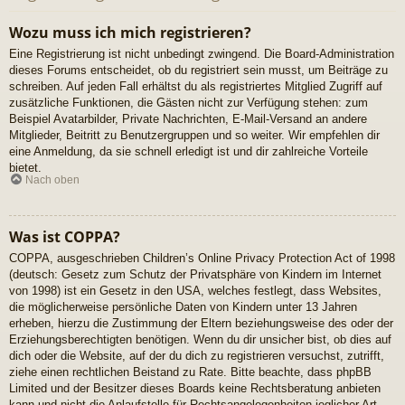
Wozu muss ich mich registrieren?
Eine Registrierung ist nicht unbedingt zwingend. Die Board-Administration
dieses Forums entscheidet, ob du registriert sein musst, um Beiträge zu
schreiben. Auf jeden Fall erhältst du als registriertes Mitglied Zugriff auf
zusätzliche Funktionen, die Gästen nicht zur Verfügung stehen: zum
Beispiel Avatarbilder, Private Nachrichten, E-Mail-Versand an andere
Mitglieder, Beitritt zu Benutzergruppen und so weiter. Wir empfehlen dir
eine Anmeldung, da sie schnell erledigt ist und dir zahlreiche Vorteile
bietet.
Nach oben
Was ist COPPA?
COPPA, ausgeschrieben Children’s Online Privacy Protection Act of 1998
(deutsch: Gesetz zum Schutz der Privatsphäre von Kindern im Internet
von 1998) ist ein Gesetz in den USA, welches festlegt, dass Websites,
die möglicherweise persönliche Daten von Kindern unter 13 Jahren
erheben, hierzu die Zustimmung der Eltern beziehungsweise des oder der
Erziehungsberechtigten benötigen. Wenn du dir unsicher bist, ob dies auf
dich oder die Website, auf der du dich zu registrieren versuchst, zutrifft,
ziehe einen rechtlichen Beistand zu Rate. Bitte beachte, dass phpBB
Limited und der Besitzer dieses Boards keine Rechtsberatung anbieten
kann und nicht die Anlaufstelle für Rechtsangelegenheiten jeglicher Art