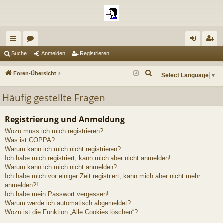
ch
or
n
eg
Suche
Anmelden
Registrieren
ne
en
m
ist
S
Foren-Übersicht
Select Language
▼
llz
el
rie
u
Häufig gestellte Fragen
c
ug
de
re
h
riff
n
n
e
Registrierung und Anmeldung
Wozu muss ich mich registrieren?
Was ist COPPA?
Warum kann ich mich nicht registrieren?
Ich habe mich registriert, kann mich aber nicht anmelden!
Warum kann ich mich nicht anmelden?
Ich habe mich vor einiger Zeit registriert, kann mich aber nicht mehr
anmelden?!
Ich habe mein Passwort vergessen!
Warum werde ich automatisch abgemeldet?
Wozu ist die Funktion „Alle Cookies löschen“?