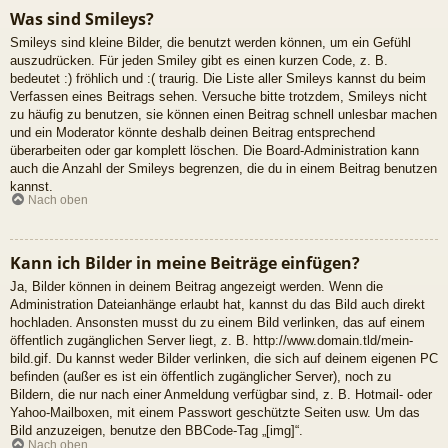
Was sind Smileys?
Smileys sind kleine Bilder, die benutzt werden können, um ein Gefühl
auszudrücken. Für jeden Smiley gibt es einen kurzen Code, z. B.
bedeutet :) fröhlich und :( traurig. Die Liste aller Smileys kannst du beim
Verfassen eines Beitrags sehen. Versuche bitte trotzdem, Smileys nicht
zu häufig zu benutzen, sie können einen Beitrag schnell unlesbar machen
und ein Moderator könnte deshalb deinen Beitrag entsprechend
überarbeiten oder gar komplett löschen. Die Board-Administration kann
auch die Anzahl der Smileys begrenzen, die du in einem Beitrag benutzen
kannst.
Nach oben
Kann ich Bilder in meine Beiträge einfügen?
Ja, Bilder können in deinem Beitrag angezeigt werden. Wenn die
Administration Dateianhänge erlaubt hat, kannst du das Bild auch direkt
hochladen. Ansonsten musst du zu einem Bild verlinken, das auf einem
öffentlich zugänglichen Server liegt, z. B. http://www.domain.tld/mein-
bild.gif. Du kannst weder Bilder verlinken, die sich auf deinem eigenen PC
befinden (außer es ist ein öffentlich zugänglicher Server), noch zu
Bildern, die nur nach einer Anmeldung verfügbar sind, z. B. Hotmail- oder
Yahoo-Mailboxen, mit einem Passwort geschützte Seiten usw. Um das
Bild anzuzeigen, benutze den BBCode-Tag „[img]“.
Nach oben