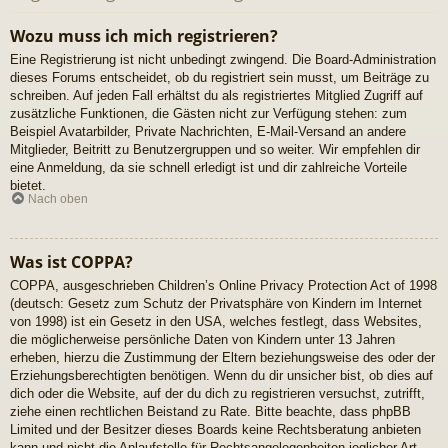
Wozu muss ich mich registrieren?
Eine Registrierung ist nicht unbedingt zwingend. Die Board-Administration
dieses Forums entscheidet, ob du registriert sein musst, um Beiträge zu
schreiben. Auf jeden Fall erhältst du als registriertes Mitglied Zugriff auf
zusätzliche Funktionen, die Gästen nicht zur Verfügung stehen: zum
Beispiel Avatarbilder, Private Nachrichten, E-Mail-Versand an andere
Mitglieder, Beitritt zu Benutzergruppen und so weiter. Wir empfehlen dir
eine Anmeldung, da sie schnell erledigt ist und dir zahlreiche Vorteile
bietet.
Nach oben
Was ist COPPA?
COPPA, ausgeschrieben Children’s Online Privacy Protection Act of 1998
(deutsch: Gesetz zum Schutz der Privatsphäre von Kindern im Internet
von 1998) ist ein Gesetz in den USA, welches festlegt, dass Websites,
die möglicherweise persönliche Daten von Kindern unter 13 Jahren
erheben, hierzu die Zustimmung der Eltern beziehungsweise des oder der
Erziehungsberechtigten benötigen. Wenn du dir unsicher bist, ob dies auf
dich oder die Website, auf der du dich zu registrieren versuchst, zutrifft,
ziehe einen rechtlichen Beistand zu Rate. Bitte beachte, dass phpBB
Limited und der Besitzer dieses Boards keine Rechtsberatung anbieten
kann und nicht die Anlaufstelle für Rechtsangelegenheiten jeglicher Art