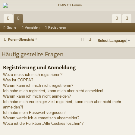
ch
or
n
eg
Suche
Anmelden
Registrieren
ne
en
m
ist
S
Foren-Übersicht
Select Language
▼
llz
el
rie
u
Häufig gestellte Fragen
c
ug
de
re
h
riff
n
n
e
Registrierung und Anmeldung
Wozu muss ich mich registrieren?
Was ist COPPA?
Warum kann ich mich nicht registrieren?
Ich habe mich registriert, kann mich aber nicht anmelden!
Warum kann ich mich nicht anmelden?
Ich habe mich vor einiger Zeit registriert, kann mich aber nicht mehr
anmelden?!
Ich habe mein Passwort vergessen!
Warum werde ich automatisch abgemeldet?
Wozu ist die Funktion „Alle Cookies löschen“?