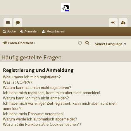
ch
or
n
eg
Suche
Anmelden
Registrieren
ne
en
m
ist
S
Foren-Übersicht
Select Language
▼
llz
el
rie
u
Häufig gestellte Fragen
c
ug
de
re
h
riff
n
n
e
Registrierung und Anmeldung
Wozu muss ich mich registrieren?
Was ist COPPA?
Warum kann ich mich nicht registrieren?
Ich habe mich registriert, kann mich aber nicht anmelden!
Warum kann ich mich nicht anmelden?
Ich habe mich vor einiger Zeit registriert, kann mich aber nicht mehr
anmelden?!
Ich habe mein Passwort vergessen!
Warum werde ich automatisch abgemeldet?
Wozu ist die Funktion „Alle Cookies löschen“?