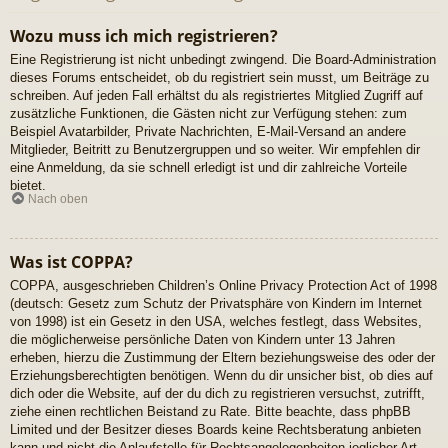
Wozu muss ich mich registrieren?
Eine Registrierung ist nicht unbedingt zwingend. Die Board-Administration
dieses Forums entscheidet, ob du registriert sein musst, um Beiträge zu
schreiben. Auf jeden Fall erhältst du als registriertes Mitglied Zugriff auf
zusätzliche Funktionen, die Gästen nicht zur Verfügung stehen: zum
Beispiel Avatarbilder, Private Nachrichten, E-Mail-Versand an andere
Mitglieder, Beitritt zu Benutzergruppen und so weiter. Wir empfehlen dir
eine Anmeldung, da sie schnell erledigt ist und dir zahlreiche Vorteile
bietet.
Nach oben
Was ist COPPA?
COPPA, ausgeschrieben Children’s Online Privacy Protection Act of 1998
(deutsch: Gesetz zum Schutz der Privatsphäre von Kindern im Internet
von 1998) ist ein Gesetz in den USA, welches festlegt, dass Websites,
die möglicherweise persönliche Daten von Kindern unter 13 Jahren
erheben, hierzu die Zustimmung der Eltern beziehungsweise des oder der
Erziehungsberechtigten benötigen. Wenn du dir unsicher bist, ob dies auf
dich oder die Website, auf der du dich zu registrieren versuchst, zutrifft,
ziehe einen rechtlichen Beistand zu Rate. Bitte beachte, dass phpBB
Limited und der Besitzer dieses Boards keine Rechtsberatung anbieten
kann und nicht die Anlaufstelle für Rechtsangelegenheiten jeglicher Art