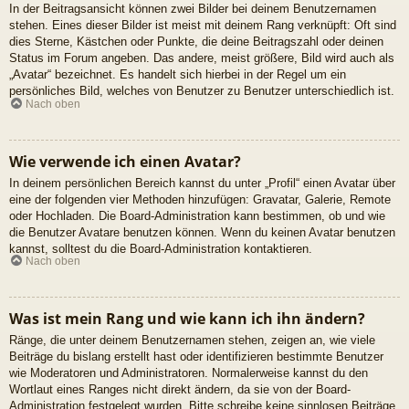
In der Beitragsansicht können zwei Bilder bei deinem Benutzernamen
stehen. Eines dieser Bilder ist meist mit deinem Rang verknüpft: Oft sind
dies Sterne, Kästchen oder Punkte, die deine Beitragszahl oder deinen
Status im Forum angeben. Das andere, meist größere, Bild wird auch als
„Avatar“ bezeichnet. Es handelt sich hierbei in der Regel um ein
persönliches Bild, welches von Benutzer zu Benutzer unterschiedlich ist.
Nach oben
Wie verwende ich einen Avatar?
In deinem persönlichen Bereich kannst du unter „Profil“ einen Avatar über
eine der folgenden vier Methoden hinzufügen: Gravatar, Galerie, Remote
oder Hochladen. Die Board-Administration kann bestimmen, ob und wie
die Benutzer Avatare benutzen können. Wenn du keinen Avatar benutzen
kannst, solltest du die Board-Administration kontaktieren.
Nach oben
Was ist mein Rang und wie kann ich ihn ändern?
Ränge, die unter deinem Benutzernamen stehen, zeigen an, wie viele
Beiträge du bislang erstellt hast oder identifizieren bestimmte Benutzer
wie Moderatoren und Administratoren. Normalerweise kannst du den
Wortlaut eines Ranges nicht direkt ändern, da sie von der Board-
Administration festgelegt wurden. Bitte schreibe keine sinnlosen Beiträge,