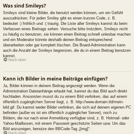
Was sind Smileys?
Smileys sind kleine Bilder, die benutzt werden können, um ein Gefühl
auszudrücken. Für jeden Smiley gibt es einen kurzen Code, z. B.
bedeutet :) fröhlich und :( traurig. Die Liste aller Smileys kannst du beim
Verfassen eines Beitrags sehen. Versuche bitte trotzdem, Smileys nicht
zu häufig zu benutzen, sie können einen Beitrag schnell unlesbar machen
und ein Moderator könnte deshalb deinen Beitrag entsprechend
überarbeiten oder gar komplett löschen. Die Board-Administration kann
auch die Anzahl der Smileys begrenzen, die du in einem Beitrag benutzen
kannst.
Nach oben
Kann ich Bilder in meine Beiträge einfügen?
Ja, Bilder können in deinem Beitrag angezeigt werden. Wenn die
Administration Dateianhänge erlaubt hat, kannst du das Bild auch direkt
hochladen. Ansonsten musst du zu einem Bild verlinken, das auf einem
öffentlich zugänglichen Server liegt, z. B. http://www.domain.tld/mein-
bild.gif. Du kannst weder Bilder verlinken, die sich auf deinem eigenen PC
befinden (außer es ist ein öffentlich zugänglicher Server), noch zu
Bildern, die nur nach einer Anmeldung verfügbar sind, z. B. Hotmail- oder
Yahoo-Mailboxen, mit einem Passwort geschützte Seiten usw. Um das
Bild anzuzeigen, benutze den BBCode-Tag „[img]“.
Nach oben