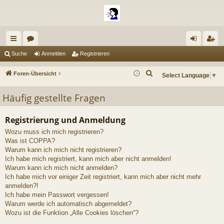
ch
or
n
eg
Suche
Anmelden
Registrieren
ne
en
m
ist
S
Foren-Übersicht
Select Language
▼
llz
el
rie
u
Häufig gestellte Fragen
c
ug
de
re
h
riff
n
n
e
Registrierung und Anmeldung
Wozu muss ich mich registrieren?
Was ist COPPA?
Warum kann ich mich nicht registrieren?
Ich habe mich registriert, kann mich aber nicht anmelden!
Warum kann ich mich nicht anmelden?
Ich habe mich vor einiger Zeit registriert, kann mich aber nicht mehr
anmelden?!
Ich habe mein Passwort vergessen!
Warum werde ich automatisch abgemeldet?
Wozu ist die Funktion „Alle Cookies löschen“?