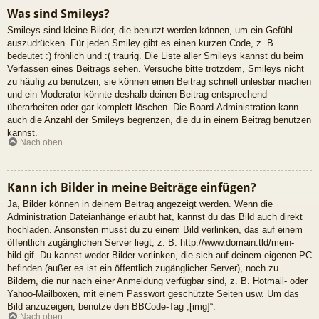
Was sind Smileys?
Smileys sind kleine Bilder, die benutzt werden können, um ein Gefühl
auszudrücken. Für jeden Smiley gibt es einen kurzen Code, z. B.
bedeutet :) fröhlich und :( traurig. Die Liste aller Smileys kannst du beim
Verfassen eines Beitrags sehen. Versuche bitte trotzdem, Smileys nicht
zu häufig zu benutzen, sie können einen Beitrag schnell unlesbar machen
und ein Moderator könnte deshalb deinen Beitrag entsprechend
überarbeiten oder gar komplett löschen. Die Board-Administration kann
auch die Anzahl der Smileys begrenzen, die du in einem Beitrag benutzen
kannst.
Nach oben
Kann ich Bilder in meine Beiträge einfügen?
Ja, Bilder können in deinem Beitrag angezeigt werden. Wenn die
Administration Dateianhänge erlaubt hat, kannst du das Bild auch direkt
hochladen. Ansonsten musst du zu einem Bild verlinken, das auf einem
öffentlich zugänglichen Server liegt, z. B. http://www.domain.tld/mein-
bild.gif. Du kannst weder Bilder verlinken, die sich auf deinem eigenen PC
befinden (außer es ist ein öffentlich zugänglicher Server), noch zu
Bildern, die nur nach einer Anmeldung verfügbar sind, z. B. Hotmail- oder
Yahoo-Mailboxen, mit einem Passwort geschützte Seiten usw. Um das
Bild anzuzeigen, benutze den BBCode-Tag „[img]“.
Nach oben