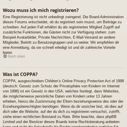
Wozu muss ich mich registrieren?
Eine Registrierung ist nicht unbedingt zwingend. Die Board-Administration
dieses Forums entscheidet, ob du registriert sein musst, um Beiträge zu
schreiben. Auf jeden Fall erhältst du als registriertes Mitglied Zugriff auf
zusätzliche Funktionen, die Gästen nicht zur Verfügung stehen: zum
Beispiel Avatarbilder, Private Nachrichten, E-Mail-Versand an andere
Mitglieder, Beitritt zu Benutzergruppen und so weiter. Wir empfehlen dir
eine Anmeldung, da sie schnell erledigt ist und dir zahlreiche Vorteile
bietet.
Nach oben
Was ist COPPA?
COPPA, ausgeschrieben Children’s Online Privacy Protection Act of 1998
(deutsch: Gesetz zum Schutz der Privatsphäre von Kindern im Internet
von 1998) ist ein Gesetz in den USA, welches festlegt, dass Websites,
die möglicherweise persönliche Daten von Kindern unter 13 Jahren
erheben, hierzu die Zustimmung der Eltern beziehungsweise des oder der
Erziehungsberechtigten benötigen. Wenn du dir unsicher bist, ob dies auf
dich oder die Website, auf der du dich zu registrieren versuchst, zutrifft,
ziehe einen rechtlichen Beistand zu Rate. Bitte beachte, dass phpBB
Limited und der Besitzer dieses Boards keine Rechtsberatung anbieten
kann und nicht die Anlaufstelle für Rechtsangelegenheiten jeglicher Art