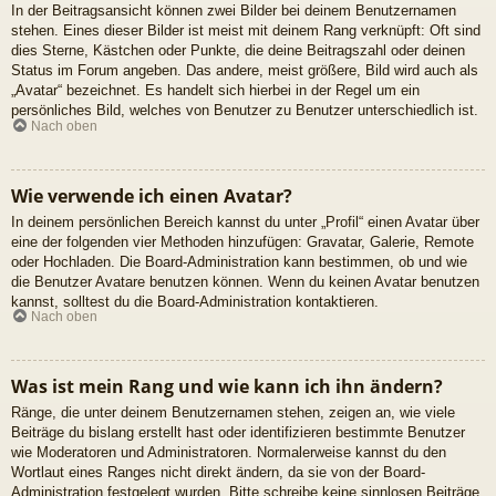
In der Beitragsansicht können zwei Bilder bei deinem Benutzernamen
stehen. Eines dieser Bilder ist meist mit deinem Rang verknüpft: Oft sind
dies Sterne, Kästchen oder Punkte, die deine Beitragszahl oder deinen
Status im Forum angeben. Das andere, meist größere, Bild wird auch als
„Avatar“ bezeichnet. Es handelt sich hierbei in der Regel um ein
persönliches Bild, welches von Benutzer zu Benutzer unterschiedlich ist.
Nach oben
Wie verwende ich einen Avatar?
In deinem persönlichen Bereich kannst du unter „Profil“ einen Avatar über
eine der folgenden vier Methoden hinzufügen: Gravatar, Galerie, Remote
oder Hochladen. Die Board-Administration kann bestimmen, ob und wie
die Benutzer Avatare benutzen können. Wenn du keinen Avatar benutzen
kannst, solltest du die Board-Administration kontaktieren.
Nach oben
Was ist mein Rang und wie kann ich ihn ändern?
Ränge, die unter deinem Benutzernamen stehen, zeigen an, wie viele
Beiträge du bislang erstellt hast oder identifizieren bestimmte Benutzer
wie Moderatoren und Administratoren. Normalerweise kannst du den
Wortlaut eines Ranges nicht direkt ändern, da sie von der Board-
Administration festgelegt wurden. Bitte schreibe keine sinnlosen Beiträge,