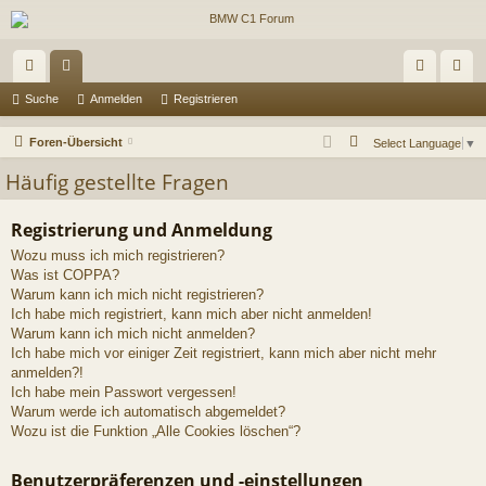
ch
or
n
eg
Suche
Anmelden
Registrieren
ne
en
m
ist
S
Foren-Übersicht
Select Language
▼
llz
el
rie
u
Häufig gestellte Fragen
c
ug
de
re
h
Registrierung und Anmeldung
riff
n
n
e
Wozu muss ich mich registrieren?
Was ist COPPA?
Warum kann ich mich nicht registrieren?
Ich habe mich registriert, kann mich aber nicht anmelden!
Warum kann ich mich nicht anmelden?
Ich habe mich vor einiger Zeit registriert, kann mich aber nicht mehr
anmelden?!
Ich habe mein Passwort vergessen!
Warum werde ich automatisch abgemeldet?
Wozu ist die Funktion „Alle Cookies löschen“?
Benutzerpräferenzen und -einstellungen