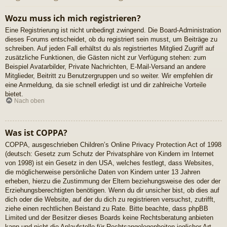
Wozu muss ich mich registrieren?
Eine Registrierung ist nicht unbedingt zwingend. Die Board-Administration
dieses Forums entscheidet, ob du registriert sein musst, um Beiträge zu
schreiben. Auf jeden Fall erhältst du als registriertes Mitglied Zugriff auf
zusätzliche Funktionen, die Gästen nicht zur Verfügung stehen: zum
Beispiel Avatarbilder, Private Nachrichten, E-Mail-Versand an andere
Mitglieder, Beitritt zu Benutzergruppen und so weiter. Wir empfehlen dir
eine Anmeldung, da sie schnell erledigt ist und dir zahlreiche Vorteile
bietet.
Nach oben
Was ist COPPA?
COPPA, ausgeschrieben Children’s Online Privacy Protection Act of 1998
(deutsch: Gesetz zum Schutz der Privatsphäre von Kindern im Internet
von 1998) ist ein Gesetz in den USA, welches festlegt, dass Websites,
die möglicherweise persönliche Daten von Kindern unter 13 Jahren
erheben, hierzu die Zustimmung der Eltern beziehungsweise des oder der
Erziehungsberechtigten benötigen. Wenn du dir unsicher bist, ob dies auf
dich oder die Website, auf der du dich zu registrieren versuchst, zutrifft,
ziehe einen rechtlichen Beistand zu Rate. Bitte beachte, dass phpBB
Limited und der Besitzer dieses Boards keine Rechtsberatung anbieten
kann und nicht die Anlaufstelle für Rechtsangelegenheiten jeglicher Art