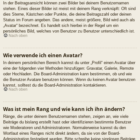
In der Beitragsansicht können zwei Bilder bei deinem Benutzernamen
stehen. Eines dieser Bilder ist meist mit deinem Rang verknüpft: Oft sind
dies Sterne, Kästchen oder Punkte, die deine Beitragszahl oder deinen
Status im Forum angeben. Das andere, meist größere, Bild wird auch als
„Avatar“ bezeichnet. Es handelt sich hierbei in der Regel um ein
persönliches Bild, welches von Benutzer zu Benutzer unterschiedlich ist.
Nach oben
Wie verwende ich einen Avatar?
In deinem persönlichen Bereich kannst du unter „Profil“ einen Avatar über
eine der folgenden vier Methoden hinzufügen: Gravatar, Galerie, Remote
oder Hochladen. Die Board-Administration kann bestimmen, ob und wie
die Benutzer Avatare benutzen können. Wenn du keinen Avatar benutzen
kannst, solltest du die Board-Administration kontaktieren.
Nach oben
Was ist mein Rang und wie kann ich ihn ändern?
Ränge, die unter deinem Benutzernamen stehen, zeigen an, wie viele
Beiträge du bislang erstellt hast oder identifizieren bestimmte Benutzer
wie Moderatoren und Administratoren. Normalerweise kannst du den
Wortlaut eines Ranges nicht direkt ändern, da sie von der Board-
Administration festgelegt wurden. Bitte schreibe keine sinnlosen Beiträge,