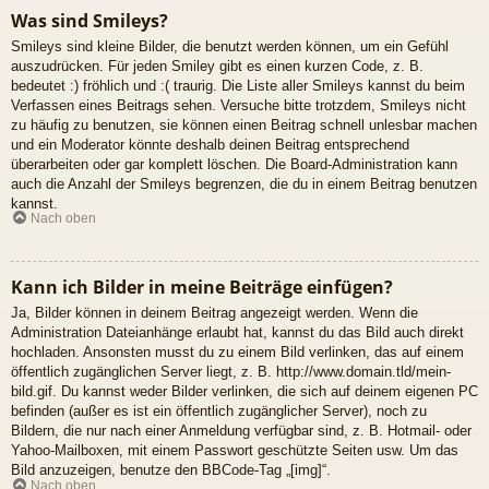
Was sind Smileys?
Smileys sind kleine Bilder, die benutzt werden können, um ein Gefühl
auszudrücken. Für jeden Smiley gibt es einen kurzen Code, z. B.
bedeutet :) fröhlich und :( traurig. Die Liste aller Smileys kannst du beim
Verfassen eines Beitrags sehen. Versuche bitte trotzdem, Smileys nicht
zu häufig zu benutzen, sie können einen Beitrag schnell unlesbar machen
und ein Moderator könnte deshalb deinen Beitrag entsprechend
überarbeiten oder gar komplett löschen. Die Board-Administration kann
auch die Anzahl der Smileys begrenzen, die du in einem Beitrag benutzen
kannst.
Nach oben
Kann ich Bilder in meine Beiträge einfügen?
Ja, Bilder können in deinem Beitrag angezeigt werden. Wenn die
Administration Dateianhänge erlaubt hat, kannst du das Bild auch direkt
hochladen. Ansonsten musst du zu einem Bild verlinken, das auf einem
öffentlich zugänglichen Server liegt, z. B. http://www.domain.tld/mein-
bild.gif. Du kannst weder Bilder verlinken, die sich auf deinem eigenen PC
befinden (außer es ist ein öffentlich zugänglicher Server), noch zu
Bildern, die nur nach einer Anmeldung verfügbar sind, z. B. Hotmail- oder
Yahoo-Mailboxen, mit einem Passwort geschützte Seiten usw. Um das
Bild anzuzeigen, benutze den BBCode-Tag „[img]“.
Nach oben