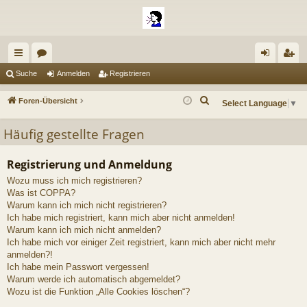
ch
or
n
eg
Suche
Anmelden
Registrieren
ne
en
m
ist
S
Foren-Übersicht
Select Language
▼
llz
el
rie
u
Häufig gestellte Fragen
c
ug
de
re
h
riff
n
n
e
Registrierung und Anmeldung
Wozu muss ich mich registrieren?
Was ist COPPA?
Warum kann ich mich nicht registrieren?
Ich habe mich registriert, kann mich aber nicht anmelden!
Warum kann ich mich nicht anmelden?
Ich habe mich vor einiger Zeit registriert, kann mich aber nicht mehr
anmelden?!
Ich habe mein Passwort vergessen!
Warum werde ich automatisch abgemeldet?
Wozu ist die Funktion „Alle Cookies löschen“?